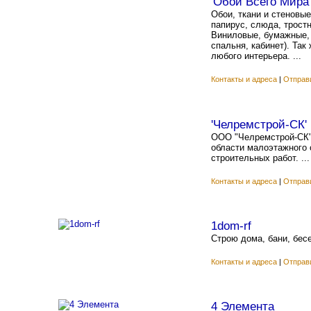
'Обои Всего Мира'
Обои, ткани и стеновы
папирус, слюда, трост
Виниловые, бумажные, 
спальня, кабинет). Та
любого интерьера. ...
Контакты и адреса
|
Отправ
'Челремстрой-СК'
ООО "Челремстрой-СК"-
области малоэтажного 
строительных работ. ...
Контакты и адреса
|
Отправ
1dom-rf
Строю дома, бани, бес
Контакты и адреса
|
Отправ
4 Элемента