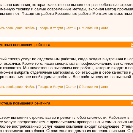
ельная компания, которая качественно выполняет разнообразные строит
еменную технику и самые современные методы, включая метод промыш
 выполняет: Фасадные работы Кровельные работы Монтажные высотные 
ить сообщение
|
Файлы
|
Товары и Услуги
|
Статьи
|
Объявления
|
Фото
истема повышения рейтинга
ый спектр услуг по отделочным работам, сюда входит внутренняя и на
но, окосячка. Кроме того, наши специалисты профессионально выполняют
ак конопатка. Мы качественно выполним все работы, которые входят в по
оможем выбрать отделочные материалы, сочетающие в себе качество и 
о выполним все необходимые работы. Все работы ведутся на высочай..
ить сообщение
|
Файлы
|
Товары и Услуги
|
Статьи
|
Объявления
|
Фото
истема повышения рейтинга
тер» выполнит строительство и ремонт любой сложности. Работаем в г.
Все услуги предоставляем с привлечением проверенных и самых опытны
иболее востребованных услуг нашей компании входит следующее: Утепл
з газосиликатного блока. Строительство домов из щелевого кирпича. С