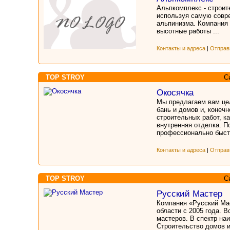
Альпкомплекс - строит
используя самую совр
альпинизма. Компания
высотные работы ...
Контакты и адреса
|
Отправ
TOP STROY
С
Окосячка
Мы предлагаем вам цел
бань и домов и, конеч
строительных работ, к
внутренняя отделка. П
профессионально быстр
Контакты и адреса
|
Отправ
TOP STROY
С
Русский Мастер
Компания «Русский Мас
области с 2005 года. 
мастеров. В спектр на
Строительство домов и