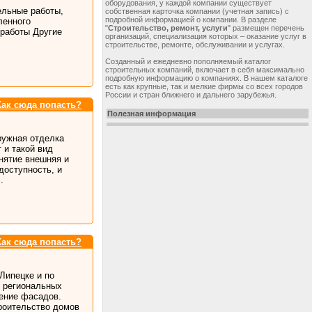
оборудования, у каждой компании существует
ельные работы,
собственная карточка компании (учетная запись) с
подробной информацией о компании. В разделе
ленного
"
Строительство, ремонт, услуги
" размещен перечень
работы Другие
организаций, специализация которых – оказание услуг в
строительстве, ремонте, обслуживании и услугах.
Созданный и ежедневно пополняемый каталог
строительных компаний, включает в себя максимально
подробную информацию о компаниях. В нашем каталоге
есть как крупные, так и мелкие фирмы со всех городов
России и стран ближнего и дальнего зарубежья.
Как сюда попасть?
Полезная информация
ружная отделка
 и такой вид
нятие внешняя и
доступность, и
.
Как сюда попасть?
Липецке и по
х региональных
ение фасадов.
троительство домов