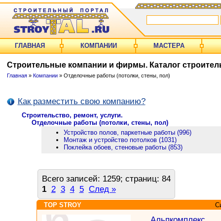
ГЛАВНАЯ
КОМПАНИИ
МАСТЕРА
Строительные компании и фирмы. Каталог строител
Главная
»
Компании
» Отделочные работы (потолки, стены, пол)
Как разместить свою компанию?
Строительство, ремонт, услуги.
Отделочные работы (потолки, стены, пол)
Устройство полов, паркетные работы (996)
Монтаж и устройство потолков (1031)
Поклейка обоев, стеновые работы (853)
Всего записей: 1259; страниц: 84
1
2
3
4
5
След »
TOP STROY
С
Альпкомплекс