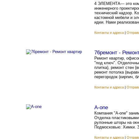
4 ЭЛЕМЕНТА— это комп
инженерного проектиро
технический надзор. К
кастомной мебели и эл
идеи. Нами реализовано
Контакты и адреса
|
Отправ
76ремонт - Ремон
Ремонт квартир, офисов
"под ключ". Отделочные
плитка), ремонт стен (
ремонт потолка (выравн
перегородок (кирпич, б
Контакты и адреса
|
Отправ
A-one
Компания "A-one" зани
Отделка пластиковыми 
рулонные шторы на окн
Подмосковью: Химки. З
Контакты и адреса
|
Отправ