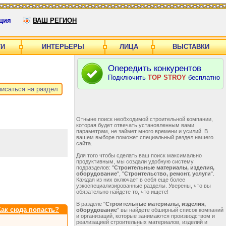
ция
ВАШ РЕГИОН
ГИ
ИНТЕРЬЕРЫ
ЛИЦА
ВЫСТАВКИ
Опередить конкурентов
Подключить
TOP STROY
бесплатно
исаться на раздел
Отныне поиск необходимой строительной компании,
которая будет отвечать установленным вами
параметрам, не займет много времени и усилий. В
вашем выборе поможет специальный раздел нашего
сайта.
Для того чтобы сделать ваш поиск максимально
продуктивным, мы создали удобную систему
подразделов: "
Строительные материалы, изделия,
оборудование
", "
Строительство, ремонт, услуги
".
Каждая из них включает в себя еще более
узкоспециализированные разделы. Уверены, что вы
обязательно найдете то, что ищете!
В разделе "
Строительные материалы, изделия,
Как сюда попасть?
оборудование
" вы найдете обширный список компаний
и организаций, которые занимаются производством и
реализацией строительных материалов, изделий и