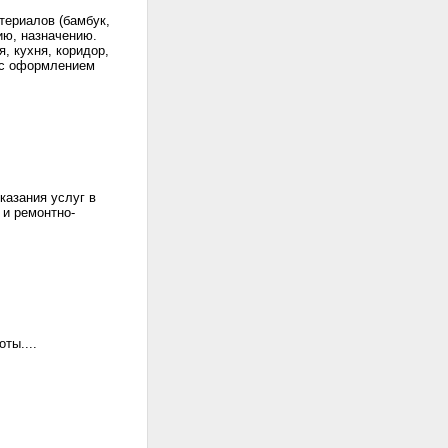
териалов (бамбук,
ию, назначению.
, кухня, коридор,
м с оформлением
азания услуг в
 и ремонтно-
ты....