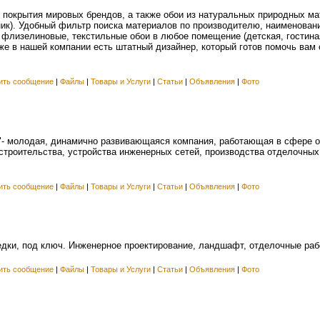
е покрытия мировых брендов, а также обои из натуральных природных ма
ник). Удобный фильтр поиска материалов по производителю, наименован
флизелиновые, текстильные обои в любое помещение (детская, гостиная
к же в нашей компании есть штатный дизайнер, который готов помочь ва
ить сообщение
|
Файлы
|
Товары и Услуги
|
Статьи
|
Объявления
|
Фото
 молодая, динамично развивающаяся компания, работающая в сфере ок
строительства, устройства инженерных сетей, производства отделочных
ить сообщение
|
Файлы
|
Товары и Услуги
|
Статьи
|
Объявления
|
Фото
едки, под ключ. Инженерное проектирование, ландшафт, отделочные рабо
ить сообщение
|
Файлы
|
Товары и Услуги
|
Статьи
|
Объявления
|
Фото