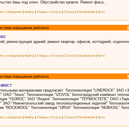
льство бань под ключ. Обустройство кровли. Ремонт фаса...
ить сообщение
|
Файлы
|
Товары и Услуги
|
Статьи
|
Объявления
|
Фото
истема повышения рейтинга
вис
ей; реконструкция зданий; ремонт квартир, офисов, коттеджей, отделоч
ить сообщение
|
Файлы
|
Товары и Услуги
|
Статьи
|
Объявления
|
Фото
истема повышения рейтинга
нвест
ительными материалами предлагает: Теплоизоляция "LINEROCK" ЗАО «
" ОАО "Тизол" Теплоизоляция "IZOVOL" Белогородский комбинат тепло
яция "ISOROC" ЗАО "Изорок" Теплоизоляция "ТЕРМОСТЕПС" ОАО «Тер
" ЗАО "Нижнетагильский завод теплоизоляционных изделий" Теплоизо
я "ROCKWOOL" Теплоизоляция "URSA" Теплоизоляция "NOBASIL" Тепло
ить сообщение
|
Файлы
|
Товары и Услуги
|
Статьи
|
Объявления
|
Фото