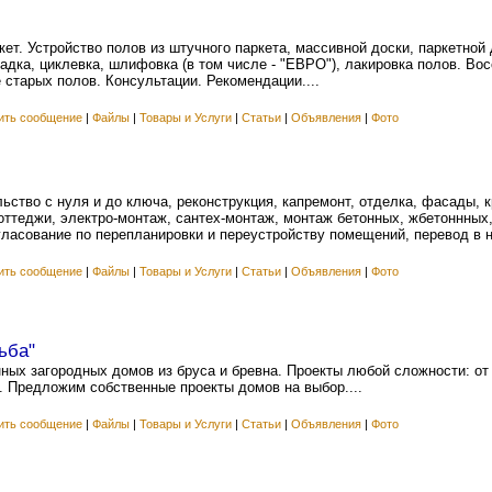
ет. Устройство полов из штучного паркета, массивной доски, паркетной 
дка, циклевка, шлифовка (в том числе - "ЕВРО"), лакировка полов. Вос
 старых полов. Консультации. Рекомендации....
ить сообщение
|
Файлы
|
Товары и Услуги
|
Статьи
|
Объявления
|
Фото
ьство с нуля и до ключа, реконструкция, капремонт, отделка, фасады, к
ттеджи, электро-монтаж, сантех-монтаж, монтаж бетонных, жбетоннных
гласование по перепланировки и переустройству помещений, перевод в 
ить сообщение
|
Файлы
|
Товары и Услуги
|
Статьи
|
Объявления
|
Фото
ьба"
ных загородных домов из бруса и бревна. Проекты любой сложности: от
. Предложим собственные проекты домов на выбор....
ить сообщение
|
Файлы
|
Товары и Услуги
|
Статьи
|
Объявления
|
Фото