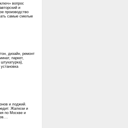
ключ» вопрос
авторский и
ое производство
овать самые смелые
тон, дизайн, ремонт
инат, паркет,
 штукатурка),
 установка
онов и лоджий.
редит. Жалюзи и
мя по Москве и
в....