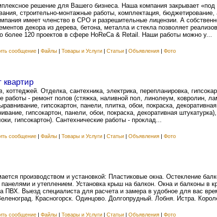
лексное решение для Вашего бизнеса. Наша компания закрывает «под 
вания, строительно-монтажные работы, комплектация, бюджетирование, 
омпания имеет членство в СРО и разрешительные лицензии. А собственн
ементов декора из дерева, бетона, металла и стекла позволяет реализ
 более 120 проектов в сфере HoReCa & Retail. Наши работы можно у...
ить сообщение
|
Файлы
|
Товары и Услуги
|
Статьи
|
Объявления
|
Фото
т квартир
, коттеджей. Отделка, сантехника, электрика, перепланировка, гипсокар
 работы - ремонт полов (стяжка, наливной пол, линолеум, ковролин, лам
выравнивание, гипсокартон, панели, плитка, обои, покраска, декоративная
ивание, гипсокартон, панели, обои, покраска, декоративная штукатурка),
локи, гипсокартон). Сантехнические работы - проклад...
ить сообщение
|
Файлы
|
Товары и Услуги
|
Статьи
|
Объявления
|
Фото
мается производством и установкой: Пластиковые окна. Остекление балк
панелями и утеплением. Установка крыш на балкон. Окна и балконы в к
а ПВХ. Выезд специалиста для расчета и замера в удобное для вас вре
еленоград. Красногорск. Одинцово. Долгопрудный. Лобня. Истра. Короле
ить сообщение
|
Файлы
|
Товары и Услуги
|
Статьи
|
Объявления
|
Фото