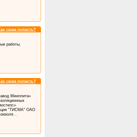
Как сюда попасть?
ные работы,
Как сюда попасть?
Завод Минплита»
изоляционных
мостепс»
ляция "ТИСМА" ОАО
изоля...