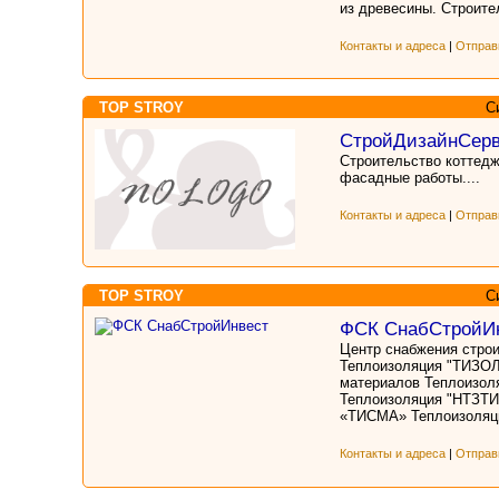
из древесины. Строите
Контакты и адреса
|
Отправ
TOP STROY
С
СтройДизайнСер
Строительство коттедж
фасадные работы....
Контакты и адреса
|
Отправ
TOP STROY
С
ФСК СнабСтройИ
Центр снабжения стро
Теплоизоляция "ТИЗОЛ
материалов Теплоизол
Теплоизоляция "НТЗТИ
«ТИСМА» Теплоизоляци
Контакты и адреса
|
Отправ