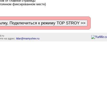
ков от главной страницы
тоянном фиксированном месте)
l.ru
те на адрес:
ildar@mamyshev.ru