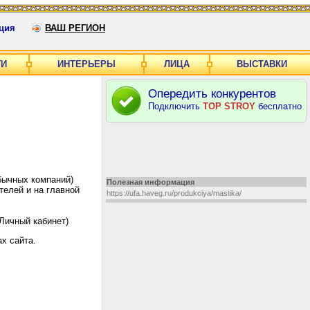
ция
ВАШ РЕГИОН
ГИ
ИНТЕРЬЕРЫ
ЛИЦА
ВЫСТАВКИ
Опередить конкурентов
Подключить
TOP STROY
бесплатно
бычных компаний)
Полезная информация
елей и на главной
https://ufa.haveg.ru/produkciya/mastika/
Личный кабинет)
х сайта.