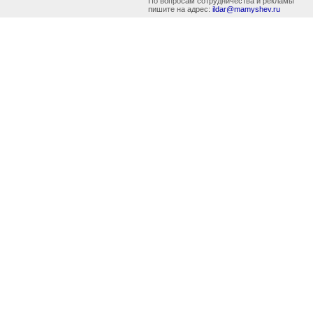
По вопросам сотрудничества и рекламы
пишите на адрес:
ildar@mamyshev.ru