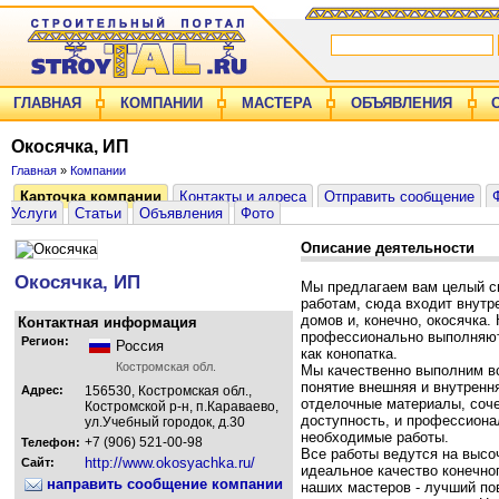
ГЛАВНАЯ
КОМПАНИИ
МАСТЕРА
ОБЪЯВЛЕНИЯ
Окосячка, ИП
Главная
»
Компании
Карточка компании
Контакты и адреса
Отправить сообщение
Услуги
Статьи
Объявления
Фото
Описание деятельности
Окосячка, ИП
Мы предлагаем вам целый с
работам, сюда входит внутр
домов и, конечно, окосячка.
Контактная информация
профессионально выполняют 
Регион:
Россия
как конопатка.
Костромская обл.
Мы качественно выполним вс
понятие внешняя и внутренн
Адрес:
156530, Костромская обл.,
отделочные материалы, соче
Костромской р-н, п.Караваево,
доступность, и профессиона
ул.Учебный городок, д.30
необходимые работы.
+7 (906) 521-00-98
Телефон:
Все работы ведутся на высо
http://www.okosyachka.ru/
Сайт:
идеальное качество конечно
направить сообщение компании
наших мастеров - лучший пов