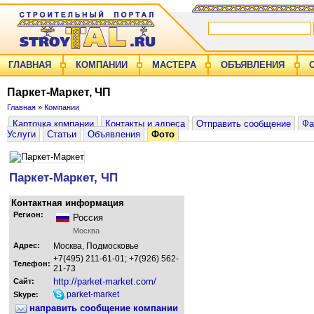
ГЛАВНАЯ
КОМПАНИИ
МАСТЕРА
ОБЪЯВЛЕНИЯ
Паркет-Маркет, ЧП
Главная
»
Компании
Карточка компании
Контакты и адреса
Отправить сообщение
Фа
Услуги
Статьи
Объявления
Фото
Паркет-Маркет, ЧП
Контактная информация
Регион:
Россия
Москва
Адрес:
Москва, Подмосковье
+7(495) 211-61-01; +7(926) 562-
Телефон:
21-73
http://parket-market.com/
Сайт:
parket-market
Skype:
направить сообщение компании