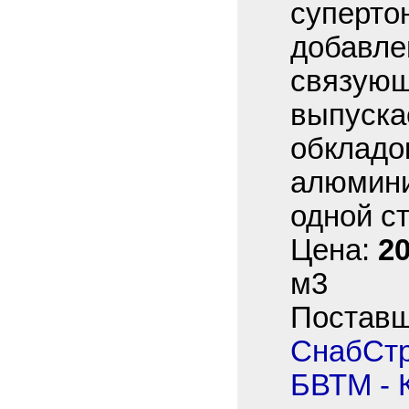
супертон
добавле
связующ
выпуска
обкладок
алюмини
одной с
Цена:
20
м3
Постав
СнабСт
БВТМ - 