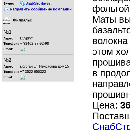
SnabStroyInvest
Skype:
фольгой
направить сообщение компании
Маты вы
Филиалы
:
базальт
№
1
волокна
г.Сургут
Адрес:
+7(3462)37-92-98
Телефон:
этом хо
Email:
прошива
№
2
г.Курган ул. Некрасова дом 15
Адрес:
в продо
+7 3522 650323
Телефон:
Email:
направл
прошивно
Цена:
36
Постав
СнабСт