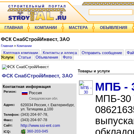
ГЛАВНАЯ
КОМПАНИИ
МАСТЕРА
ОБЪЯВЛЕНИЯ
ФСК СнабСтройИнвест, ЗАО
Главная
»
Компании
Карточка компании
Контакты и адреса
Отправить сообщение
Фа
Услуги
Статьи
Объявления
Фото
Товары и услуги
ФСК СнабСтройИнвест, ЗАО
МПБ - 
Контактная информация
Регион:
Россия
МПБ-30 
Свердловская обл.
Адрес:
620034 Россия, г. Екатеринбург,
08621635
ул. Татищева д.100
(343) 204-97-78,
Телефон:
выпуска
(343) 204-97-78
Факс:
http://www.ssi-ent.com
Сайт:
обкладок
360-203-045
ICQ: