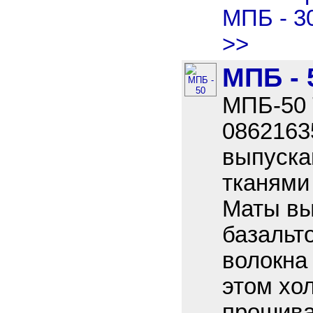
МПБ - 3
>>
МПБ - 
МПБ-50 
08621635
выпуска
тканями 
Маты вы
базальт
волокна
этом хо
прошива