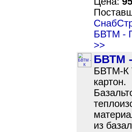
Цена:
95
Постав
СнабСт
БВТМ - 
>>
БВТМ -
БВТМ-К 
картон.
Базальт
теплоиз
материа
из базал