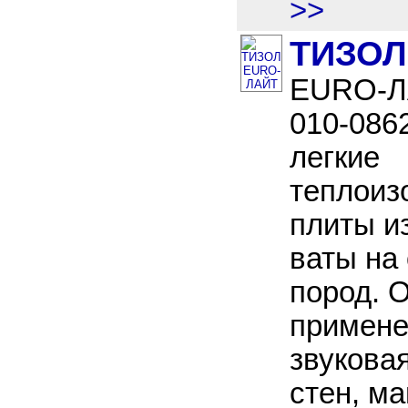
>>
ТИЗОЛ
EURO-Л
010-086
легкие
теплоиз
плиты и
ваты на
пород. 
примене
звукова
стен, ма