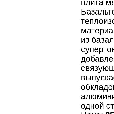
плита мя
Базальт
теплоиз
материа
из базал
супертон
добавле
связующ
выпуска
обкладок
алюмини
одной ст