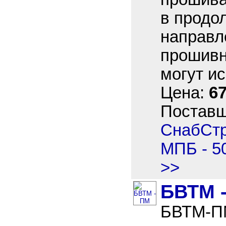
в продо
направл
прошивн
могут ис
Цена:
67
Постав
СнабСт
МПБ - 5
>>
БВТМ 
БВТМ-ПМ