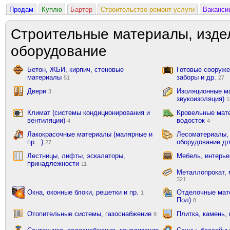
Продам
Куплю
Бартер
Строительство ремонт услуги
Ваканси
Строительные материалы, изде
оборудование
Бетон, ЖБИ, кирпич, стеновые
Готовые сооружен
материалы
заборы и др.
51
27
Двери
Изоляционные ма
3
звукоизоляция)
1
Климат (системы кондиционирования и
Кровельные мат
вентиляции)
водосток
4
4
Лакокрасочные материалы (малярные и
Лесоматериалы,
пр…)
оборудование д
27
Лестницы, лифты, эскалаторы,
Мебель, интерь
принадлежности
11
Металлопрокат, 
321
Окна, оконные блоки, решетки и пр.
Отделочные мате
1
Пол)
8
Отопительные системы, газоснабжение
Плитка, камень,
9