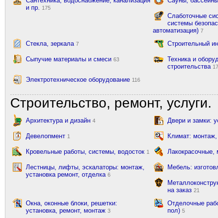
Сантехника, водоснабжение, канализация
Сауны, бассейны
и пр.
175
Слаботочные сис
системы безопас
автоматизация)
7
Стекла, зеркала
Строительный и
7
Сыпучие материалы и смеси
Техника и обору
63
строительства
1
Электротехническое оборудование
116
Строительство, ремонт, услуги.
Архитектура и дизайн
Двери и замки: 
4
Девелопмент
Климат: монтаж,
1
Кровельные работы, системы, водосток
Лакокрасочные,
1
Лестницы, лифты, эскалаторы: монтаж,
Мебель: изготов
установка ремонт, отделка
6
Металлоконструк
на заказ
21
Окна, оконные блоки, решетки:
Отделочные рабо
установка, ремонт, монтаж
пол)
3
5