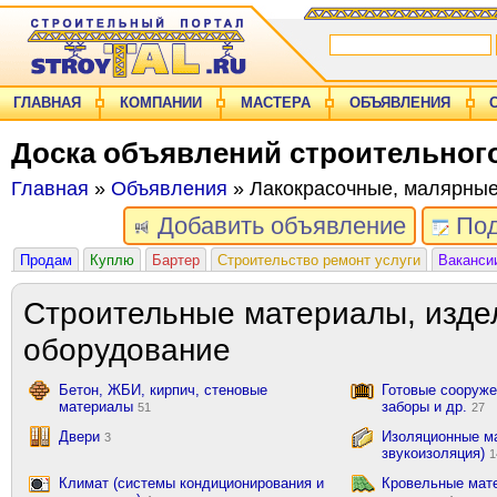
ГЛАВНАЯ
КОМПАНИИ
МАСТЕРА
ОБЪЯВЛЕНИЯ
Доска объявлений строительног
Главная
»
Объявления
» Лакокрасочные, малярные
Добавить объявление
Под
Продам
Куплю
Бартер
Строительство ремонт услуги
Ваканси
Строительные материалы, изде
оборудование
Бетон, ЖБИ, кирпич, стеновые
Готовые сооружен
материалы
заборы и др.
51
27
Двери
Изоляционные ма
3
звукоизоляция)
1
Климат (системы кондиционирования и
Кровельные мат