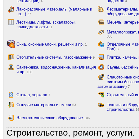
вентиляции)
водосток
4
4
Лакокрасочные материалы (малярные и
Лесоматериалы,
пр…)
оборудование д
27
Лестницы, лифты, эскалаторы,
Мебель, интерь
принадлежности
11
Металлопрокат, 
305
Окна, оконные блоки, решетки и пр.
Отделочные мате
1
Пол)
8
Отопительные системы, газоснабжение
Плитка, камень,
9
Сантехника, водоснабжение, канализация
Сауны, бассейны
и пр.
160
Слаботочные сис
системы безопас
автоматизация)
7
Стекла, зеркала
Строительный и
7
Сыпучие материалы и смеси
Техника и обору
63
строительства
1
Электротехническое оборудование
106
Строительство, ремонт, услуги.