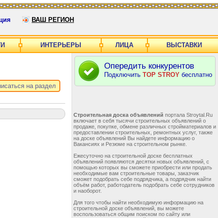
ция
ВАШ РЕГИОН
ГИ
ИНТЕРЬЕРЫ
ЛИЦА
ВЫСТАВКИ
Опередить конкурентов
Подключить
TOP STROY
бесплатно
исаться на раздел
Строительная доска объявлений
портала Stroytal.Ru
включает в себя тысячи строительных объявлений о
продаже, покупке, обмене различных стройматериалов и
предоставлении строительных, ремонтных услуг, также
на доске объявлений Вы найдете информацию о
Вакансиях и Резюме на строительном рынке.
Ежесуточно на строительной доске бесплатных
объявлений появляются десятки новых объявлений, с
помощью которых вы сможете приобрести или продать
необходимые вам строительные товары, заказчик
сможет подобрать себе подрядчика, а подрядчик найти
объём работ, работодатель подобрать себе сотрудников
и наоборот.
Для того чтобы найти необходимую информацию на
строительной доске объявлений, вы можете
воспользоваться общим поиском по сайту или