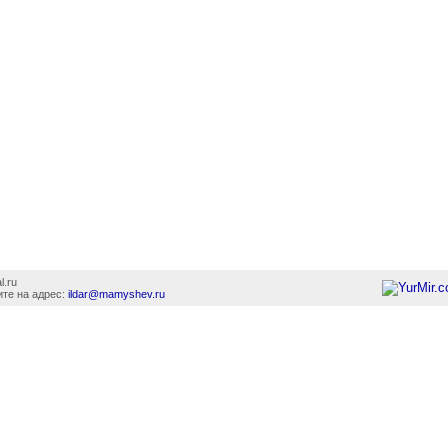
l.ru
те на адрес:
ildar@mamyshev.ru