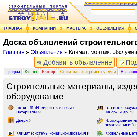
ГЛАВНАЯ
КОМПАНИИ
МАСТЕРА
ОБЪЯВЛЕНИЯ
Доска объявлений строительног
Главная
»
Объявления
» Климат: монтаж, обслужив
Добавить объявление
Под
Продам
Куплю
Бартер
Строительство ремонт услуги
Ваканси
Строительные материалы, изде
оборудование
Бетон, ЖБИ, кирпич, стеновые
Готовые сооружен
материалы
заборы и др.
51
27
Двери
Изоляционные ма
3
звукоизоляция)
1
Климат (системы кондиционирования и
Кровельные мат