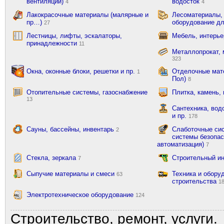
вентиляции)
водосток
4
4
Лакокрасочные материалы (малярные и
Лесоматериалы,
пр…)
оборудование д
27
Лестницы, лифты, эскалаторы,
Мебель, интерь
принадлежности
11
Металлопрокат, 
323
Окна, оконные блоки, решетки и пр.
Отделочные мате
1
Пол)
8
Отопительные системы, газоснабжение
Плитка, камень,
13
Сантехника, вод
и пр.
178
Сауны, бассейны, инвентарь
Слаботочные сис
2
системы безопас
автоматизация)
7
Стекла, зеркала
Строительный и
7
Сыпучие материалы и смеси
Техника и обору
63
строительства
1
Электротехническое оборудование
124
Строительство, ремонт, услуги.