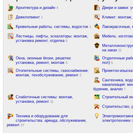
Архитектура и дизайн
Двери и замки: 
4
Девелопмент
Климат: монтаж,
1
Кровельные работы, системы, водосток
Лакокрасочные,
1
Лестницы, лифты, эскалаторы: монтаж,
Мебель: изготов
установка ремонт, отделка
6
Металлоконструк
на заказ
21
Окна, оконные блоки, решетки:
Отделочные рабо
установка, ремонт, монтаж
пол)
3
5
Отопительные системы, газоснабжение:
Проектно-изыска
монтаж, техобслуживание, ремонт
2
Сантехника, вод
канализация: мон
бурение, анализ
7
Слаботочные системы: монтаж,
Строительный ин
установка, ремонт
11
Строительство, 
Техника и оборудование для
Электромонтажн
строительства: аренда, обслуживание,
электротехники
ремонт
27