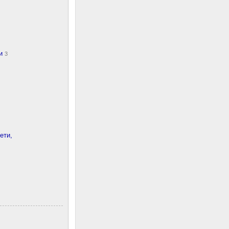
ки
3
ети,