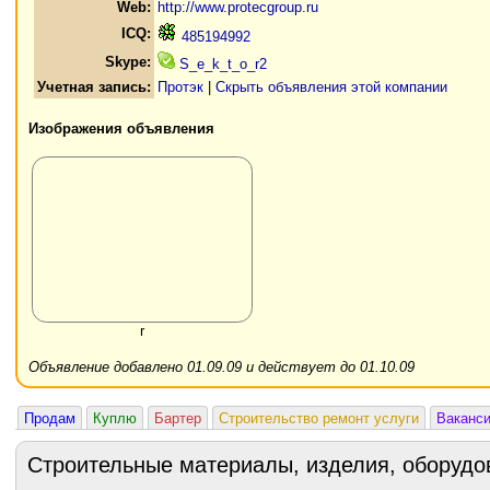
Web:
http://www.protecgroup.ru
ICQ:
485194992
Skype:
S_e_k_t_o_r2
Учетная запись:
Протэк
|
Скрыть объявления этой компании
Изображения объявления
r
Объявление добавлено 01.09.09 и действует до 01.10.09
Продам
Куплю
Бартер
Строительство ремонт услуги
Ваканс
Строительные материалы, изделия, оборудо