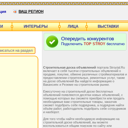
ция
ВАШ РЕГИОН
ГИ
ИНТЕРЬЕРЫ
ЛИЦА
ВЫСТАВКИ
Опередить конкурентов
Подключить
TOP STROY
бесплатно
исаться на раздел
Строительная доска объявлений
портала Stroytal.Ru
включает в себя тысячи строительных объявлений о
продаже, покупке, обмене различных стройматериалов и
предоставлении строительных, ремонтных услуг, также
на доске объявлений Вы найдете информацию о
Вакансиях и Резюме на строительном рынке.
Ежесуточно на строительной доске бесплатных
объявлений появляются десятки новых объявлений, с
помощью которых вы сможете приобрести или продать
необходимые вам строительные товары, заказчик
сможет подобрать себе подрядчика, а подрядчик найти
объём работ, работодатель подобрать себе сотрудников
и наоборот.
Для того чтобы найти необходимую информацию на
строительной доске объявлений, вы можете
воспользоваться общим поиском по сайту или