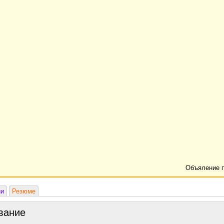
Объяление 
ии
Резюме
вание