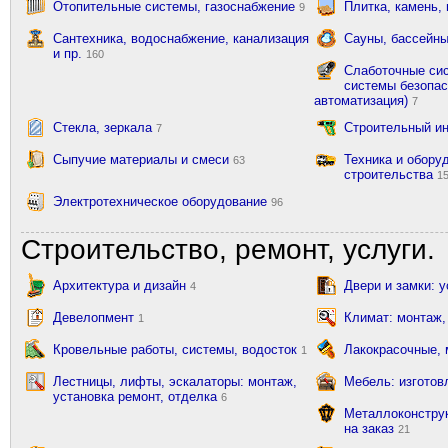
Отопительные системы, газоснабжение
Плитка, камень,
9
Сантехника, водоснабжение, канализация
Сауны, бассейны
и пр.
160
Слаботочные сис
системы безопас
автоматизация)
7
Стекла, зеркала
Строительный и
7
Сыпучие материалы и смеси
Техника и обору
63
строительства
1
Электротехническое оборудование
96
Строительство, ремонт, услуги.
Архитектура и дизайн
Двери и замки: 
4
Девелопмент
Климат: монтаж,
1
Кровельные работы, системы, водосток
Лакокрасочные,
1
Лестницы, лифты, эскалаторы: монтаж,
Мебель: изготов
установка ремонт, отделка
6
Металлоконструк
на заказ
21