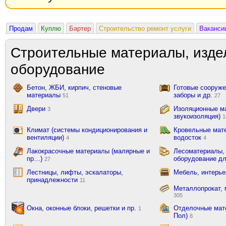
Продам
Куплю
Бартер
Строительство ремонт услуги
Ваканси
Строительные материалы, изде
оборудование
Бетон, ЖБИ, кирпич, стеновые
Готовые сооружен
материалы
заборы и др.
51
27
Двери
Изоляционные ма
3
звукоизоляция)
1
Климат (системы кондиционирования и
Кровельные мат
вентиляции)
водосток
4
4
Лакокрасочные материалы (малярные и
Лесоматериалы,
пр…)
оборудование д
27
Лестницы, лифты, эскалаторы,
Мебель, интерь
принадлежности
11
Металлопрокат, 
305
Окна, оконные блоки, решетки и пр.
Отделочные мате
1
Пол)
8