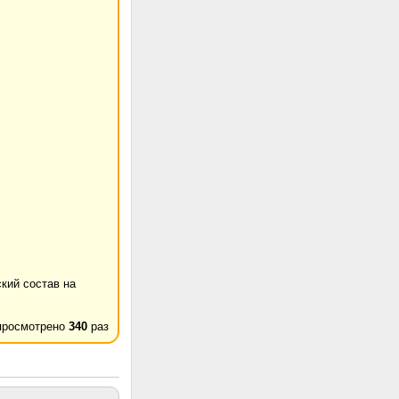
кий состав на
просмотрено
340
раз