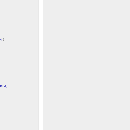
ки
3
ети,