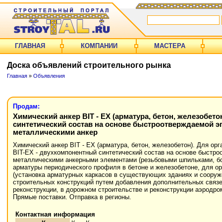
ГЛАВНАЯ
КОМПАНИИ
МАСТЕРА
Доска объявлений строительного рынка
Главная
»
Объявления
Продам:
Химический анкер BIT - EХ (арматура, бетон, железобет
синтетический состав на основе быстроотверждаемой э
металлическими анкер
Химический анкер BIT - EХ (арматура, бетон, железобетон). Для ор
BIT-EX - двухкомпонентный синтетический состав на основе быстр
металлическими анкерными элементами (резьбовыми шпильками, бол
арматуры периодического профиля в бетоне и железобетоне, для о
(установка арматурных каркасов в существующих зданиях и сооруже
строительных конструкций путем добавления дополнительных связе
реконструкции, в дорожном строительстве и реконструкции аэродро
Прямые поставки. Отправка в регионы.
Контактная информация