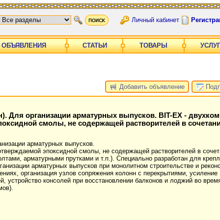
Личный кабинет
Регистра
ОБЪЯВЛЕНИЯ
СТАТЬИ
ТОВАРЫ
УСЛУ
Добавить объявление
Подп
он). Для организации арматурных выпусков. BIT-EX - двухк
поксидной смолы, не содержащей растворителей в сочетани
ганизации арматурных выпусков.
оотверждаемой эпоксидной смолы, не содержащей растворителей в сочет
тами, арматурными прутками и т.п.). Специально разработан для креп
рганизации арматурных выпусков при монолитном строительстве и рекон
ниях, организация узлов сопряжения колонн с перекрытиями, усиление
й, устройство консолей при восстановлении балконов и лоджий во врем
мов).