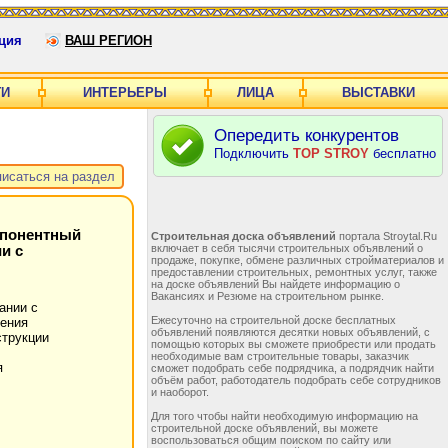
ция
ВАШ РЕГИОН
ГИ
ИНТЕРЬЕРЫ
ЛИЦА
ВЫСТАВКИ
Опередить конкурентов
Подключить
TOP STROY
бесплатно
исаться на раздел
омпонентный
Строительная доска объявлений
портала Stroytal.Ru
включает в себя тысячи строительных объявлений о
и с
продаже, покупке, обмене различных стройматериалов и
предоставлении строительных, ремонтных услуг, также
на доске объявлений Вы найдете информацию о
Вакансиях и Резюме на строительном рынке.
ании с
Ежесуточно на строительной доске бесплатных
ления
объявлений появляются десятки новых объявлений, с
струкции
помощью которых вы сможете приобрести или продать
необходимые вам строительные товары, заказчик
я
сможет подобрать себе подрядчика, а подрядчик найти
объём работ, работодатель подобрать себе сотрудников
и наоборот.
Для того чтобы найти необходимую информацию на
строительной доске объявлений, вы можете
воспользоваться общим поиском по сайту или