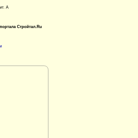
ит. А
 портала Стройтал.Ru
и