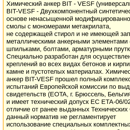
Химический анкер BIT - VESF (универсал
BIT-VESF - Двухкомпонентный синтетичес
основе ненасыщенной модифицированно
смолы с мономерами метакрилата,
не содержащей стирол и не имеющей запа
металлическими анкерными элементами 
шпильками, болтами, арматурными пруткам
Специально разработан для осуществле
креплений во всех видах бетонов и кирп
камне и пустотелых материалах. Химиче
анкер BIT-VESF прошел полный комплек
испытаний Европейской комиссии по выд
свидетельств (EOTA, г. Брюссель, Бельги
и имеет технический допуск ЕС ЕТА-06/021
отличие от ранее выданных Технических
данный норматив не регламентирует
использование специальных комплектны