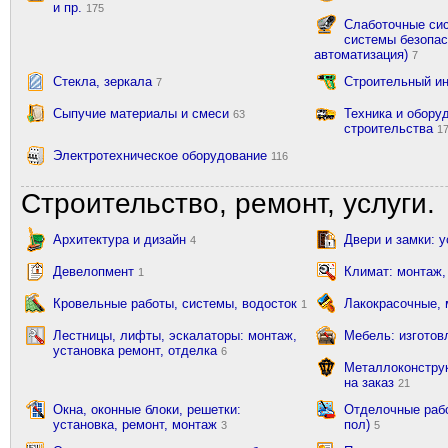
и пр.
175
Слаботочные сис
системы безопас
автоматизация)
7
Стекла, зеркала
Строительный и
7
Сыпучие материалы и смеси
Техника и обору
63
строительства
1
Электротехническое оборудование
116
Строительство, ремонт, услуги.
Архитектура и дизайн
Двери и замки: 
4
Девелопмент
Климат: монтаж,
1
Кровельные работы, системы, водосток
Лакокрасочные,
1
Лестницы, лифты, эскалаторы: монтаж,
Мебель: изготов
установка ремонт, отделка
6
Металлоконструк
на заказ
21
Окна, оконные блоки, решетки:
Отделочные рабо
установка, ремонт, монтаж
пол)
3
5