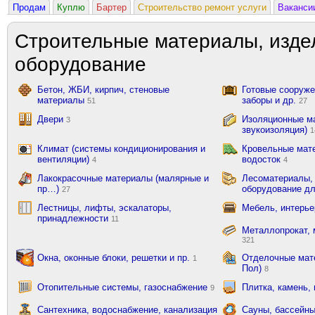
Продам
Куплю
Бартер
Строительство ремонт услуги
Ваканси
Строительные материалы, изде
оборудование
Бетон, ЖБИ, кирпич, стеновые
Готовые сооружен
материалы
заборы и др.
51
27
Двери
Изоляционные ма
3
звукоизоляция)
1
Климат (системы кондиционирования и
Кровельные мат
вентиляции)
водосток
4
4
Лакокрасочные материалы (малярные и
Лесоматериалы,
пр…)
оборудование д
27
Лестницы, лифты, эскалаторы,
Мебель, интерь
принадлежности
11
Металлопрокат, 
321
Окна, оконные блоки, решетки и пр.
Отделочные мате
1
Пол)
8
Отопительные системы, газоснабжение
Плитка, камень,
9
Сантехника, водоснабжение, канализация
Сауны, бассейны