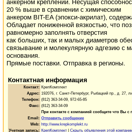
анкерном креплении. Несущая способнос
20 % выше в сравнении с химическим
анкером BIT-EA (эпокси-акрилат), содер
Обладает пониженной вязкостью, что поз
равномерно заполнять отверстия
как больших, так и малых диаметров об
связывание и молекулярную адгезию с 
основания.
Прямые поставки. Отправка в регионы.
Контактная информация
Контакт:
КрепКомплект
Адрес:
192076, г. Санкт-Петербург, Рыбацкий пр., д. 27, ли
Телефон:
(812) 363-34-09, 972-65-85
Факс:
(812) 363-34-09
При контакте с компанией сообщите что Вы с 
Email:
Отправить сообщение
Web:
http://www.krepkomplekt.ru
Учетная запись:
КрепКомплект
|
Скрыть объявления этой компани