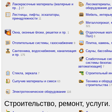
Лакокрасочные материалы (малярные и
Лесоматериалы,
пр…)
оборудование дл
27
Лестницы, лифты, эскалаторы,
Мебель, интерь
принадлежности
11
Металлопрокат, 
321
Окна, оконные блоки, решетки и пр.
Отделочные мате
1
Пол)
8
Отопительные системы, газоснабжение
Плитка, камень,
9
Сантехника, водоснабжение, канализация
Сауны, бассейны
и пр.
175
Слаботочные сис
системы безопас
автоматизация)
7
Стекла, зеркала
Строительный и
7
Сыпучие материалы и смеси
Техника и обору
63
строительства
1
Электротехническое оборудование
116
Строительство, ремонт, услуги.