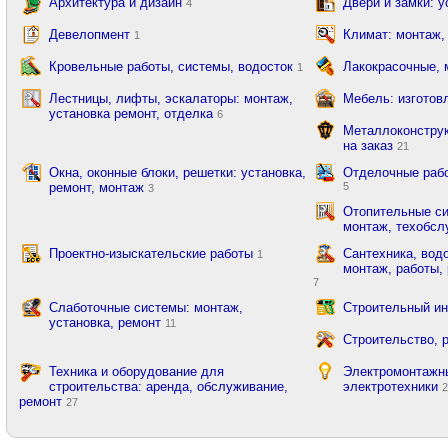
Архитектура и дизайн
Двери и замки: 
4
Девелопмент
Климат: монтаж,
1
Кровельные работы, системы, водосток
Лакокрасочные,
1
Лестницы, лифты, эскалаторы: монтаж,
Мебель: изготов
установка ремонт, отделка
6
Металлоконструк
на заказ
21
Окна, оконные блоки, решетки: установка,
Отделочные рабо
ремонт, монтаж
5
3
Отопительные си
монтаж, техобсл
Проектно-изыскательские работы
Сантехника, вод
1
монтаж, работы, 
7
Слаботочные системы: монтаж,
Строительный ин
установка, ремонт
11
Строительство, 
Техника и оборудование для
Электромонтажны
строительства: аренда, обслуживание,
электротехники
ремонт
27