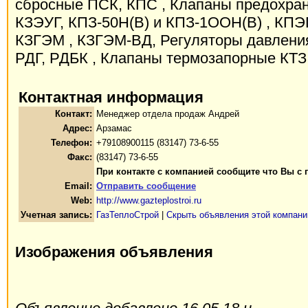
сбросные ПСК, КПС , Клапаны предохра
КЗЭУГ, КПЗ-50H(В) и КПЗ-1ООН(В) , КПЭ
КЗГЭМ , КЗГЭМ-ВД, Регуляторы давления
РДГ, РДБК , Клапаны термозапорные КТЗ
Контактная информация
Контакт:
Менеджер отдела продаж Андрей
Адрес:
Арзамас
Телефон:
+79108900115 (83147) 73-6-55
Факс:
(83147) 73-6-55
При контакте с компанией сообщите что Вы с 
Email:
Отправить сообщение
Web:
http://www.gazteplostroi.ru
Учетная запись:
ГазТеплоСтрой
|
Скрыть объявления этой компани
Изображения объявления