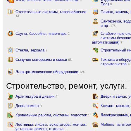
Пол)
8
Отопительные системы, газоснабжение
Плитка, камень,
13
Сантехника, вод
и пр.
178
Сауны, бассейны, инвентарь
Слаботочные сис
2
системы безопас
автоматизация)
7
Стекла, зеркала
Строительный и
7
Сыпучие материалы и смеси
Техника и обору
63
строительства
1
Электротехническое оборудование
124
Строительство, ремонт, услуги.
Архитектура и дизайн
Двери и замки: 
4
Девелопмент
Климат: монтаж,
1
Кровельные работы, системы, водосток
Лакокрасочные,
1
Лестницы, лифты, эскалаторы: монтаж,
Мебель: изготов
установка ремонт, отделка
6