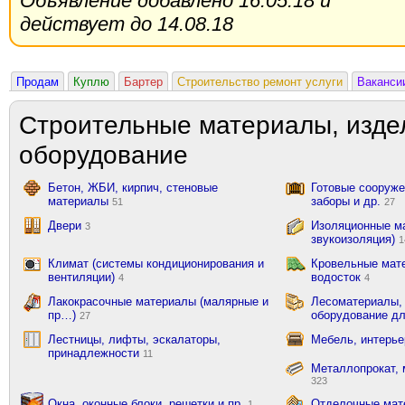
Объявление добавлено 16.05.18 и
действует до 14.08.18
Продам
Куплю
Бартер
Строительство ремонт услуги
Ваканси
Строительные материалы, изде
оборудование
Бетон, ЖБИ, кирпич, стеновые
Готовые сооружен
материалы
заборы и др.
51
27
Двери
Изоляционные ма
3
звукоизоляция)
1
Климат (системы кондиционирования и
Кровельные мат
вентиляции)
водосток
4
4
Лакокрасочные материалы (малярные и
Лесоматериалы,
пр…)
оборудование д
27
Лестницы, лифты, эскалаторы,
Мебель, интерь
принадлежности
11
Металлопрокат, 
323
Окна, оконные блоки, решетки и пр.
Отделочные мате
1