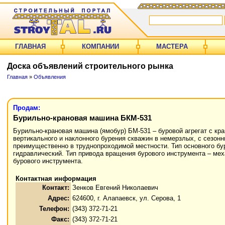
ГЛАВНАЯ
КОМПАНИИ
МАСТЕРА
Доска объявлений строительного рынка
Главная
»
Объявления
Продам:
Бурильно-крановая машина БКМ-531
Бурильно-крановая машина (ямобур) БМ-531 – буровой агрегат с кр
вертикального и наклонного бурения скважин в немерзлых, с сезонн
преимущественно в труднопроходимой местности. Тип основного бур
гидравлический. Тип привода вращения бурового инструмента – мех
бурового инструмента.
Контактная информация
Контакт:
Зенков Евгений Николаевич
Адрес:
624600, г. Алапаевск, ул. Серова, 1
Телефон:
(343) 372-71-21
Факс:
(343) 372-71-21