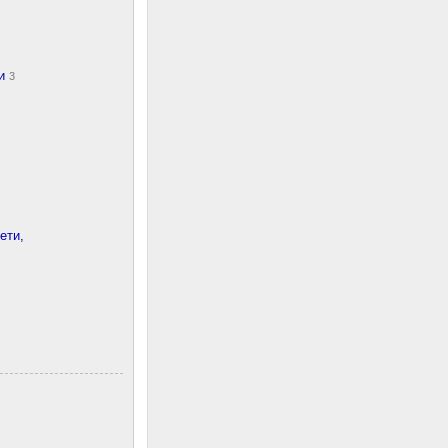
ки
3
ети,