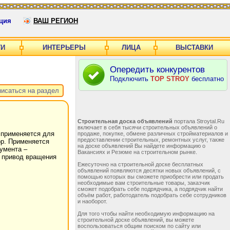
ция
ВАШ РЕГИОН
ГИ
ИНТЕРЬЕРЫ
ЛИЦА
ВЫСТАВКИ
Опередить конкурентов
Подключить
TOP STROY
бесплатно
исаться на раздел
Строительная доска объявлений
портала Stroytal.Ru
включает в себя тысячи строительных объявлений о
 применяется для
продаже, покупке, обмене различных стройматериалов и
предоставлении строительных, ремонтных услуг, также
ор. Применяется
на доске объявлений Вы найдете информацию о
умента –
Вакансиях и Резюме на строительном рынке.
й привод вращения
Ежесуточно на строительной доске бесплатных
объявлений появляются десятки новых объявлений, с
помощью которых вы сможете приобрести или продать
необходимые вам строительные товары, заказчик
сможет подобрать себе подрядчика, а подрядчик найти
объём работ, работодатель подобрать себе сотрудников
и наоборот.
Для того чтобы найти необходимую информацию на
строительной доске объявлений, вы можете
воспользоваться общим поиском по сайту или