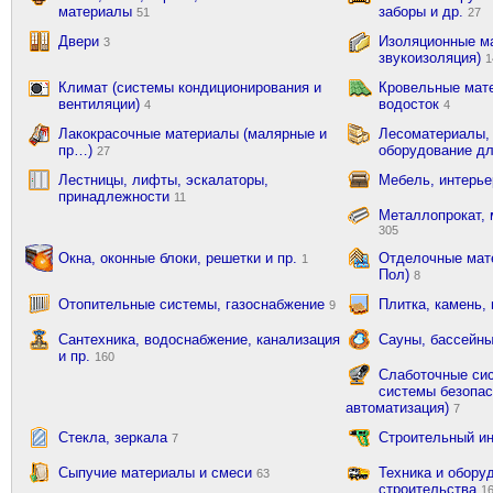
материалы
заборы и др.
51
27
Двери
Изоляционные ма
3
звукоизоляция)
1
Климат (системы кондиционирования и
Кровельные мат
вентиляции)
водосток
4
4
Лакокрасочные материалы (малярные и
Лесоматериалы,
пр…)
оборудование д
27
Лестницы, лифты, эскалаторы,
Мебель, интерь
принадлежности
11
Металлопрокат, 
305
Окна, оконные блоки, решетки и пр.
Отделочные мате
1
Пол)
8
Отопительные системы, газоснабжение
Плитка, камень,
9
Сантехника, водоснабжение, канализация
Сауны, бассейны
и пр.
160
Слаботочные сис
системы безопас
автоматизация)
7
Стекла, зеркала
Строительный и
7
Сыпучие материалы и смеси
Техника и обору
63
строительства
1