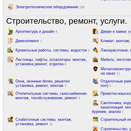
Электротехническое оборудование
106
Строительство, ремонт, услуги.
Архитектура и дизайн
Двери и замки: 
4
Девелопмент
Климат: монтаж,
1
Кровельные работы, системы, водосток
Лакокрасочные,
1
Лестницы, лифты, эскалаторы: монтаж,
Мебель: изготов
установка ремонт, отделка
6
Металлоконструк
на заказ
21
Окна, оконные блоки, решетки:
Отделочные рабо
установка, ремонт, монтаж
пол)
3
5
Отопительные системы, газоснабжение:
Проектно-изыска
монтаж, техобслуживание, ремонт
2
Сантехника, вод
канализация: мон
бурение, анализ
7
Слаботочные системы: монтаж,
Строительный ин
установка, ремонт
11
Строительство, 