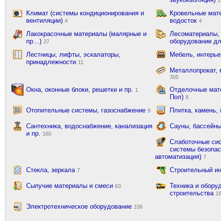
Климат (системы кондиционирования и
Кровельные мат
вентиляции)
водосток
4
4
Лакокрасочные материалы (малярные и
Лесоматериалы,
пр…)
оборудование д
27
Лестницы, лифты, эскалаторы,
Мебель, интерь
принадлежности
11
Металлопрокат, 
305
Окна, оконные блоки, решетки и пр.
Отделочные мате
1
Пол)
8
Отопительные системы, газоснабжение
Плитка, камень,
9
Сантехника, водоснабжение, канализация
Сауны, бассейны
и пр.
160
Слаботочные сис
системы безопас
автоматизация)
7
Стекла, зеркала
Строительный и
7
Сыпучие материалы и смеси
Техника и обору
63
строительства
1
Электротехническое оборудование
106