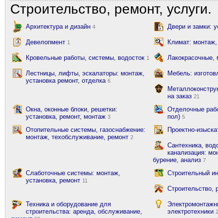
Строительство, ремонт, услуги.
Архитектура и дизайн
Двери и замки: 
4
Девелопмент
Климат: монтаж,
1
Кровельные работы, системы, водосток
Лакокрасочные,
1
Лестницы, лифты, эскалаторы: монтаж,
Мебель: изготов
установка ремонт, отделка
6
Металлоконструк
на заказ
21
Окна, оконные блоки, решетки:
Отделочные рабо
установка, ремонт, монтаж
пол)
3
5
Отопительные системы, газоснабжение:
Проектно-изыска
монтаж, техобслуживание, ремонт
2
Сантехника, вод
канализация: мон
бурение, анализ
7
Слаботочные системы: монтаж,
Строительный ин
установка, ремонт
11
Строительство, 
Техника и оборудование для
Электромонтажн
строительства: аренда, обслуживание,
электротехники