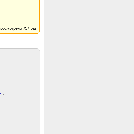
просмотрено
757
раз
ки
3