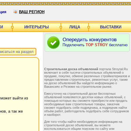
ция
ВАШ РЕГИОН
ГИ
ИНТЕРЬЕРЫ
ЛИЦА
ВЫСТАВКИ
Опередить конкурентов
Подключить
TOP STROY
бесплатно
исаться на раздел
Строительная доска объявлений
портала Stroytal.Ru
включает в себя тысячи строительных объявлений о
продаже, покупке, обмене различных стройматериалов и
предоставлении строительных, ремонтных услуг, также
на доске объявлений Вы найдете информацию о
Вакансиях и Резюме на строительном рынке.
Ежесуточно на строительной доске бесплатных
объявлений появляются десятки новых объявлений, с
 может выйти из
помощью которых вы сможете приобрести или продать
необходимые вам строительные товары, заказчик
сможет подобрать себе подрядчика, а подрядчик найти
ов, а так же
объём работ, работодатель подобрать себе сотрудников
и наоборот.
Для того чтобы найти необходимую информацию на
строительной доске объявлений, вы можете
воспользоваться общим поиском по сайту или