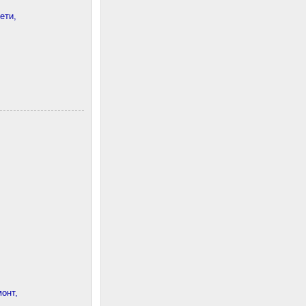
ети,
онт,