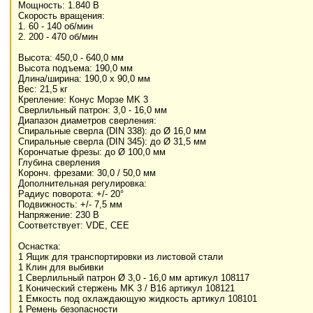
Мощность: 1.840 В
Скорость вращения:
1. 60 - 140 об/мин
2. 200 - 470 об/мин
Высота: 450,0 - 640,0 мм
Высота подъема: 190,0 мм
Длина/ширина: 190,0 x 90,0 мм
Вес: 21,5 кг
Крепление: Конус Морзе MK 3
Сверлильный патрон: 3,0 - 16,0 мм
Диапазон диаметров сверления:
Спиральные сверла (DIN 338): до Ø 16,0 мм
Спиральные сверла (DIN 345): до Ø 31,5 мм
Корончатые фрезы: до Ø 100,0 мм
Глубина сверления
Коронч. фрезами: 30,0 / 50,0 мм
Дополнительная регулировка:
Радиус поворота: +/- 20°
Подвижность: +/- 7,5 мм
Напряжение: 230 В
Соответствует: VDE, CEE
Оснастка:
1 Ящик для транспортировки из листовой стали
1 Клин для выбивки
1 Сверлильный патрон Ø 3,0 - 16,0 мм артикул 108117
1 Конический стержень MK 3 / B16 артикул 108121
1 Емкость под охлаждающую жидкость артикул 108101
1 Ремень безопасности