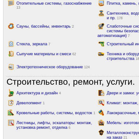
Отопительные системы, газоснабжение
Плитка, камень,
13
Сантехника, вод
и пр.
178
Сауны, бассейны, инвентарь
Слаботочные сис
2
системы безопас
автоматизация)
7
Стекла, зеркала
Строительный и
7
Сыпучие материалы и смеси
Техника и обору
62
строительства
1
Электротехническое оборудование
124
Строительство, ремонт, услуги.
Архитектура и дизайн
Двери и замки: 
4
Девелопмент
Климат: монтаж,
1
Кровельные работы, системы, водосток
Лакокрасочные,
1
Лестницы, лифты, эскалаторы: монтаж,
Мебель: изготов
установка ремонт, отделка
6
Металлоконструк
на заказ
21