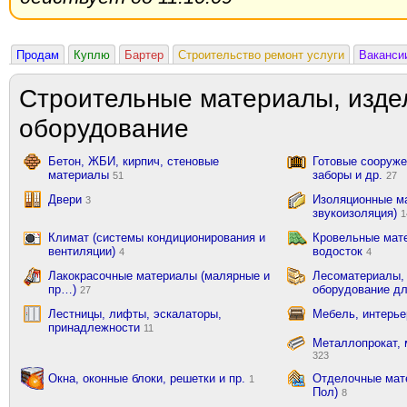
Продам
Куплю
Бартер
Строительство ремонт услуги
Ваканси
Строительные материалы, изде
оборудование
Бетон, ЖБИ, кирпич, стеновые
Готовые сооружен
материалы
заборы и др.
51
27
Двери
Изоляционные ма
3
звукоизоляция)
1
Климат (системы кондиционирования и
Кровельные мат
вентиляции)
водосток
4
4
Лакокрасочные материалы (малярные и
Лесоматериалы,
пр…)
оборудование д
27
Лестницы, лифты, эскалаторы,
Мебель, интерь
принадлежности
11
Металлопрокат, 
323
Окна, оконные блоки, решетки и пр.
Отделочные мате
1
Пол)
8