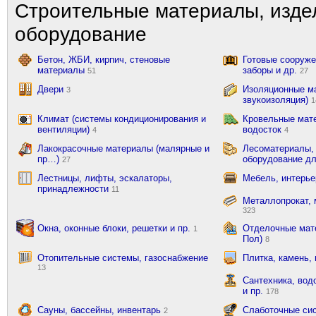
Строительные материалы, изде
оборудование
Бетон, ЖБИ, кирпич, стеновые
Готовые сооружен
материалы
заборы и др.
51
27
Двери
Изоляционные ма
3
звукоизоляция)
1
Климат (системы кондиционирования и
Кровельные мат
вентиляции)
водосток
4
4
Лакокрасочные материалы (малярные и
Лесоматериалы,
пр…)
оборудование д
27
Лестницы, лифты, эскалаторы,
Мебель, интерь
принадлежности
11
Металлопрокат, 
323
Окна, оконные блоки, решетки и пр.
Отделочные мате
1
Пол)
8
Отопительные системы, газоснабжение
Плитка, камень,
13
Сантехника, вод
и пр.
178
Сауны, бассейны, инвентарь
Слаботочные сис
2