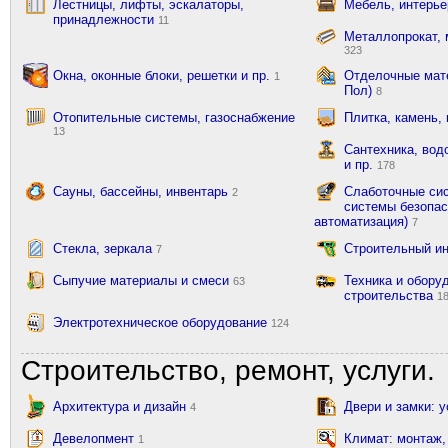
Лестницы, лифты, эскалаторы,
Мебель, интерь
принадлежности
11
Металлопрокат, 
323
Окна, оконные блоки, решетки и пр.
Отделочные мате
1
Пол)
8
Отопительные системы, газоснабжение
Плитка, камень,
13
Сантехника, вод
и пр.
178
Сауны, бассейны, инвентарь
Слаботочные сис
2
системы безопас
автоматизация)
7
Стекла, зеркала
Строительный и
7
Сыпучие материалы и смеси
Техника и обору
63
строительства
1
Электротехническое оборудование
124
Строительство, ремонт, услуги.
Архитектура и дизайн
Двери и замки: 
4
Девелопмент
Климат: монтаж,
1