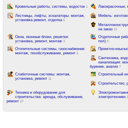
Кровельные работы, системы, водосток
Лакокрасочные,
1
Лестницы, лифты, эскалаторы: монтаж,
Мебель: изготов
установка ремонт, отделка
6
Металлоконструк
на заказ
21
Окна, оконные блоки, решетки:
Отделочные рабо
установка, ремонт, монтаж
пол)
3
5
Отопительные системы, газоснабжение:
Проектно-изыска
монтаж, техобслуживание, ремонт
2
Сантехника, вод
канализация: мон
бурение, анализ
7
Слаботочные системы: монтаж,
Строительный ин
установка, ремонт
11
Строительство, 
Техника и оборудование для
Электромонтажн
строительства: аренда, обслуживание,
электротехники
ремонт
27