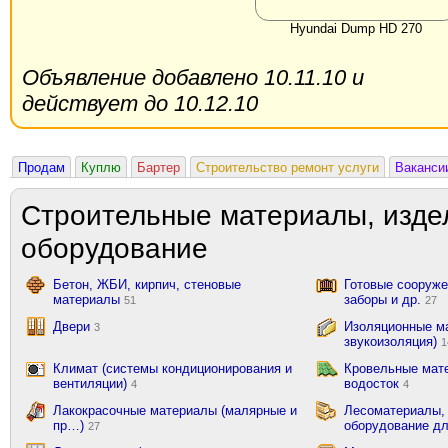
Hyundai Dump HD 270
Объявление добавлено 10.11.10 и
действует до 10.12.10
Продам
Куплю
Бартер
Строительство ремонт услуги
Ваканси
Строительные материалы, изде
оборудование
Бетон, ЖБИ, кирпич, стеновые
Готовые сооружен
материалы
заборы и др.
51
27
Двери
Изоляционные ма
3
звукоизоляция)
1
Климат (системы кондиционирования и
Кровельные мат
вентиляции)
водосток
4
4
Лакокрасочные материалы (малярные и
Лесоматериалы,
пр…)
оборудование д
27