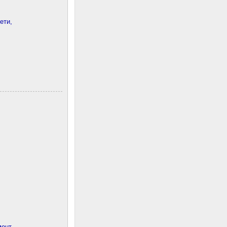
ети,
онт,