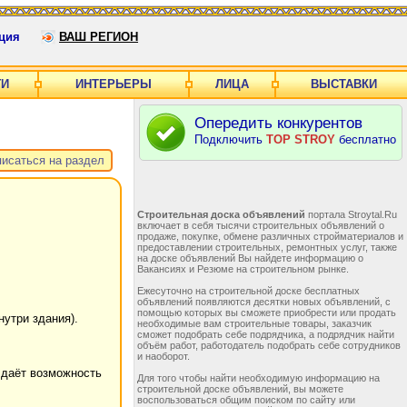
ция
ВАШ РЕГИОН
ГИ
ИНТЕРЬЕРЫ
ЛИЦА
ВЫСТАВКИ
Опередить конкурентов
Подключить
TOP STROY
бесплатно
исаться на раздел
Строительная доска объявлений
портала Stroytal.Ru
включает в себя тысячи строительных объявлений о
продаже, покупке, обмене различных стройматериалов и
предоставлении строительных, ремонтных услуг, также
на доске объявлений Вы найдете информацию о
Вакансиях и Резюме на строительном рынке.
Ежесуточно на строительной доске бесплатных
объявлений появляются десятки новых объявлений, с
помощью которых вы сможете приобрести или продать
утри здания).
необходимые вам строительные товары, заказчик
сможет подобрать себе подрядчика, а подрядчик найти
объём работ, работодатель подобрать себе сотрудников
и наоборот.
 даёт возможность
Для того чтобы найти необходимую информацию на
строительной доске объявлений, вы можете
воспользоваться общим поиском по сайту или