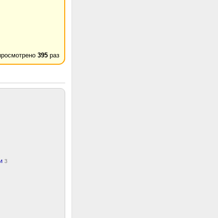
просмотрено
395
раз
ки
3