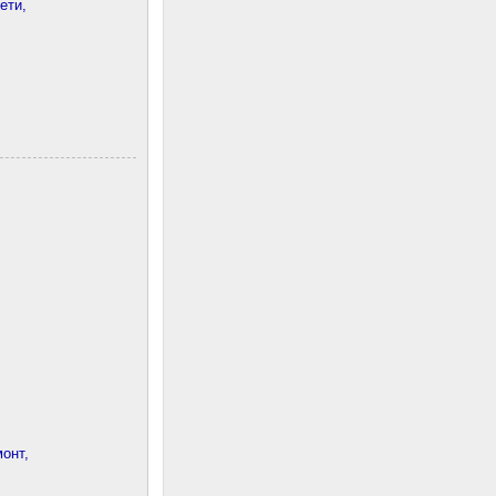
ети,
онт,