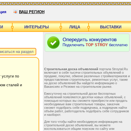
ция
ВАШ РЕГИОН
ГИ
ИНТЕРЬЕРЫ
ЛИЦА
ВЫСТАВКИ
Опередить конкурентов
Подключить
TOP STROY
бесплатно
исаться на раздел
Строительная доска объявлений
портала Stroytal.Ru
включает в себя тысячи строительных объявлений о
 услуги по
продаже, покупке, обмене различных стройматериалов и
предоставлении строительных, ремонтных услуг, также
на доске объявлений Вы найдете информацию о
ром сталей и
Вакансиях и Резюме на строительном рынке.
Ежесуточно на строительной доске бесплатных
объявлений появляются десятки новых объявлений, с
помощью которых вы сможете приобрести или продать
необходимые вам строительные товары, заказчик
сможет подобрать себе подрядчика, а подрядчик найти
объём работ, работодатель подобрать себе сотрудников
и наоборот.
Для того чтобы найти необходимую информацию на
строительной доске объявлений, вы можете
воспользоваться общим поиском по сайту или