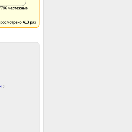
7796 чертежные
.
просмотрено
413
раз
ки
3