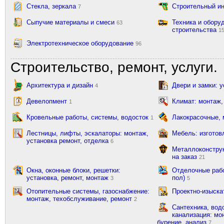
Стекла, зеркала
Строительный и
7
Сыпучие материалы и смеси
Техника и обору
63
строительства
1
Электротехническое оборудование
96
Строительство, ремонт, услуги.
Архитектура и дизайн
Двери и замки: 
4
Девелопмент
Климат: монтаж,
1
Кровельные работы, системы, водосток
Лакокрасочные,
1
Лестницы, лифты, эскалаторы: монтаж,
Мебель: изготов
установка ремонт, отделка
6
Металлоконструк
на заказ
21
Окна, оконные блоки, решетки:
Отделочные рабо
установка, ремонт, монтаж
пол)
3
5
Отопительные системы, газоснабжение:
Проектно-изыска
монтаж, техобслуживание, ремонт
2
Сантехника, вод
канализация: мон
бурение, анализ
7