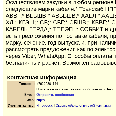
Осуществляем закупки в любом регионе 
следующие марки кабеля:* Транскаб НПП
АВВГ;* ВББШВ;* АВББШВ;* ААБЛ;* ААШВ;
ХЛ;* КГЭШ;* СБ;* СБГ;* СБШВ;* КВВГ;* С
КАБЕЛЬ ГЕРДА;* ТППЭП; * СОББИТ и дру
есть предложения по поставке кабеля, п
марку, сечение, год выпуска и, при налич
рассмотреть предложения как по электрон
через Viber, WhatsApp. Способы оплаты:
безналичный расчёт. Возможен самовыво
Контактная информация
Телефон:
+79222301144
При контакте с компанией сообщите что Вы с 
Email:
Отправить сообщение
Web:
http://
Учетная запись:
Интерросс
|
Скрыть объявления этой компании