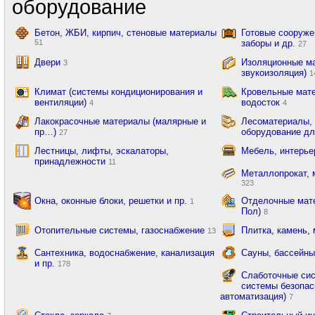
оборудование
Бетон, ЖБИ, кирпич, стеновые материалы
Готовые сооружен
51
заборы и др.
27
Двери
Изоляционные ма
3
звукоизоляция)
1
Климат (системы кондиционирования и
Кровельные мате
вентиляции)
водосток
4
4
Лакокрасочные материалы (малярные и
Лесоматериалы,
пр…)
оборудование дл
27
Лестницы, лифты, эскалаторы,
Мебель, интерь
принадлежности
11
Металлопрокат, 
323
Окна, оконные блоки, решетки и пр.
Отделочные мате
1
Пол)
8
Отопительные системы, газоснабжение
Плитка, камень,
13
Сантехника, водоснабжение, канализация
Сауны, бассейны
и пр.
178
Слаботочные сис
системы безопас
автоматизация)
7