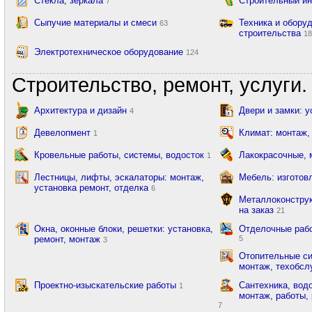
Стекла, зеркала
Строительный и
7
Сыпучие материалы и смеси
Техника и обору
63
строительства
1
Электротехническое оборудование
124
Строительство, ремонт, услуги.
Архитектура и дизайн
Двери и замки: 
4
Девелопмент
Климат: монтаж,
1
Кровельные работы, системы, водосток
Лакокрасочные,
1
Лестницы, лифты, эскалаторы: монтаж,
Мебель: изготов
установка ремонт, отделка
6
Металлоконструк
на заказ
21
Окна, оконные блоки, решетки: установка,
Отделочные рабо
ремонт, монтаж
5
3
Отопительные си
монтаж, техобсл
Проектно-изыскательские работы
Сантехника, вод
1
монтаж, работы, 
7