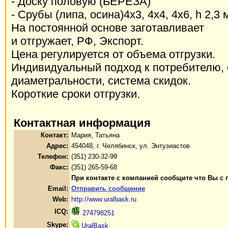
- Доску половую (БЕРЕЗА)
- Срубы (липа, осина)4х3, 4х4, 4х6, h 2,3 
На постоянной основе заготавливает
и отгружает, РФ, Экспорт.
Цена регулируется от объема отгрузки.
Индивидуальный подход к потребителю, 
диаметральности, система скидок.
Короткие сроки отгрузки.
Контактная информация
Контакт:
Мария, Татьяна
Адрес:
454048, г. Челябинск, ул. Энтузиастов
Телефон:
(351) 230-32-99
Факс:
(351) 265-59-68
При контакте с компанией сообщите что Вы с 
Email:
Отправить сообщение
Web:
http://www.uralbask.ru
ICQ:
274798251
Skype:
UralBask