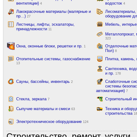
вентиляции)
водосток
4
4
Лакокрасочные материалы (малярные и
Лесоматериалы,
пр…)
оборудование д
27
Лестницы, лифты, эскалаторы,
Мебель, интерь
принадлежности
11
Металлопрокат, 
323
Окна, оконные блоки, решетки и пр.
Отделочные мате
1
Пол)
8
Отопительные системы, газоснабжение
Плитка, камень,
13
Сантехника, вод
и пр.
178
Сауны, бассейны, инвентарь
Слаботочные сис
2
системы безопас
автоматизация)
7
Стекла, зеркала
Строительный и
7
Сыпучие материалы и смеси
Техника и обору
63
строительства
1
Электротехническое оборудование
124
Строительство, ремонт, услуги.