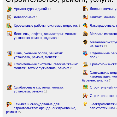
Архитектура и дизайн
Двери и замки: 
4
Девелопмент
Климат: монтаж,
1
Кровельные работы, системы, водосток
Лакокрасочные,
1
Лестницы, лифты, эскалаторы: монтаж,
Мебель: изготов
установка ремонт, отделка
6
Металлоконструк
на заказ
21
Окна, оконные блоки, решетки:
Отделочные рабо
установка, ремонт, монтаж
пол)
3
5
Отопительные системы, газоснабжение:
Проектно-изыска
монтаж, техобслуживание, ремонт
2
Сантехника, вод
канализация: мон
бурение, анализ
7
Слаботочные системы: монтаж,
Строительный ин
установка, ремонт
11
Строительство, 
Техника и оборудование для
Электромонтажн
строительства: аренда, обслуживание,
электротехники
ремонт
27