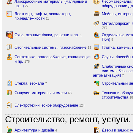
Лакокрасочные материалы (малярные и
Лесоматериалы,
пр…)
оборудование дл
27
Лестницы, лифты, эскалаторы,
Мебель, интерь
принадлежности
11
Металлопрокат, 
323
Окна, оконные блоки, решетки и пр.
Отделочные мате
1
Пол)
8
Отопительные системы, газоснабжение
Плитка, камень,
13
Сантехника, водоснабжение, канализация
Сауны, бассейны
и пр.
178
Слаботочные сис
системы безопас
автоматизация)
7
Стекла, зеркала
Строительный и
7
Сыпучие материалы и смеси
Техника и обору
63
строительства
1
Электротехническое оборудование
124
Строительство, ремонт, услуги.
Архитектура и дизайн
Двери и замки: 
4