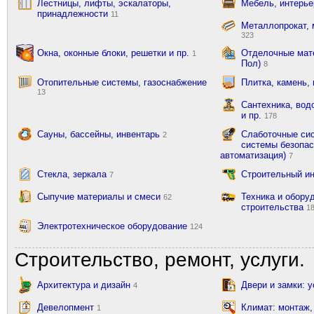
Лестницы, лифты, эскалаторы,
Мебель, интерь
принадлежности
11
Металлопрокат, 
323
Окна, оконные блоки, решетки и пр.
Отделочные мате
1
Пол)
8
Отопительные системы, газоснабжение
Плитка, камень,
13
Сантехника, вод
и пр.
178
Сауны, бассейны, инвентарь
Слаботочные сис
2
системы безопас
автоматизация)
7
Стекла, зеркала
Строительный и
7
Сыпучие материалы и смеси
Техника и обору
62
строительства
1
Электротехническое оборудование
124
Строительство, ремонт, услуги.
Архитектура и дизайн
Двери и замки: 
4
Девелопмент
Климат: монтаж,
1