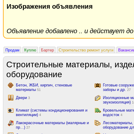
Изображения объявления
Объявление добавлено .. и действует до 
Продам
Куплю
Бартер
Строительство ремонт услуги
Ваканси
Строительные материалы, изде
оборудование
Бетон, ЖБИ, кирпич, стеновые
Готовые сооружен
материалы
заборы и др.
51
27
Двери
Изоляционные ма
3
звукоизоляция)
1
Климат (системы кондиционирования и
Кровельные мат
вентиляции)
водосток
4
4
Лакокрасочные материалы (малярные и
Лесоматериалы,
пр…)
оборудование д
27