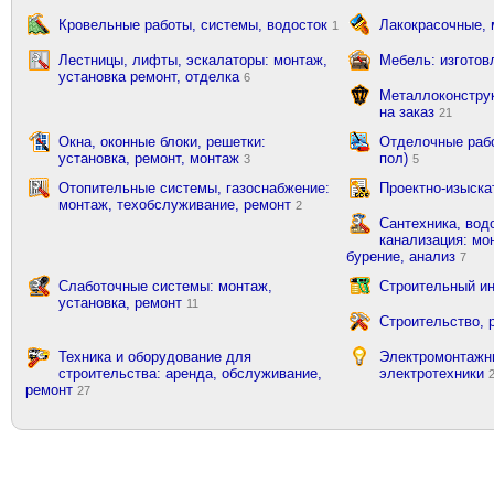
Кровельные работы, системы, водосток
Лакокрасочные,
1
Лестницы, лифты, эскалаторы: монтаж,
Мебель: изготов
установка ремонт, отделка
6
Металлоконструк
на заказ
21
Окна, оконные блоки, решетки:
Отделочные рабо
установка, ремонт, монтаж
пол)
3
5
Отопительные системы, газоснабжение:
Проектно-изыска
монтаж, техобслуживание, ремонт
2
Сантехника, вод
канализация: мон
бурение, анализ
7
Слаботочные системы: монтаж,
Строительный ин
установка, ремонт
11
Строительство, 
Техника и оборудование для
Электромонтажн
строительства: аренда, обслуживание,
электротехники
ремонт
27