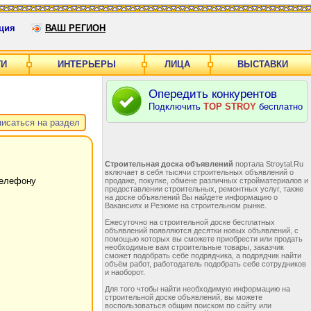
ция
ВАШ РЕГИОН
ГИ
ИНТЕРЬЕРЫ
ЛИЦА
ВЫСТАВКИ
Опередить конкурентов
Подключить
TOP STROY
бесплатно
исаться на раздел
Строительная доска объявлений
портала Stroytal.Ru
включает в себя тысячи строительных объявлений о
телефону
продаже, покупке, обмене различных стройматериалов и
предоставлении строительных, ремонтных услуг, также
на доске объявлений Вы найдете информацию о
Вакансиях и Резюме на строительном рынке.
Ежесуточно на строительной доске бесплатных
объявлений появляются десятки новых объявлений, с
помощью которых вы сможете приобрести или продать
необходимые вам строительные товары, заказчик
сможет подобрать себе подрядчика, а подрядчик найти
объём работ, работодатель подобрать себе сотрудников
и наоборот.
Для того чтобы найти необходимую информацию на
строительной доске объявлений, вы можете
воспользоваться общим поиском по сайту или