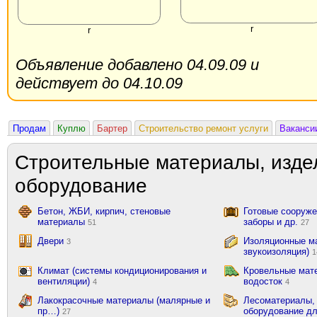
r
r
Объявление добавлено 04.09.09 и
действует до 04.10.09
Продам
Куплю
Бартер
Строительство ремонт услуги
Ваканси
Строительные материалы, изде
оборудование
Бетон, ЖБИ, кирпич, стеновые
Готовые сооружен
материалы
заборы и др.
51
27
Двери
Изоляционные ма
3
звукоизоляция)
1
Климат (системы кондиционирования и
Кровельные мат
вентиляции)
водосток
4
4
Лакокрасочные материалы (малярные и
Лесоматериалы,
пр…)
оборудование д
27