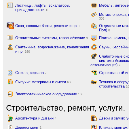
Лестницы, лифты, эскалаторы,
Мебель, интерь
принадлежности
11
Металлопрокат, 
305
Окна, оконные блоки, решетки и пр.
Отделочные мате
1
Пол)
8
Отопительные системы, газоснабжение
Плитка, камень,
9
Сантехника, водоснабжение, канализация
Сауны, бассейны
и пр.
160
Слаботочные сис
системы безопас
автоматизация)
7
Стекла, зеркала
Строительный и
7
Сыпучие материалы и смеси
Техника и обору
63
строительства
1
Электротехническое оборудование
106
Строительство, ремонт, услуги.
Архитектура и дизайн
Двери и замки: 
4
Девелопмент
Климат: монтаж,
1