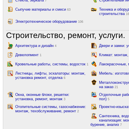
Стекла, зеркала
Строительный и
7
Сыпучие материалы и смеси
Техника и обору
63
строительства
1
Электротехническое оборудование
106
Строительство, ремонт, услуги.
Архитектура и дизайн
Двери и замки: 
4
Девелопмент
Климат: монтаж,
1
Кровельные работы, системы, водосток
Лакокрасочные,
1
Лестницы, лифты, эскалаторы: монтаж,
Мебель: изготов
установка ремонт, отделка
6
Металлоконструк
на заказ
21
Окна, оконные блоки, решетки:
Отделочные рабо
установка, ремонт, монтаж
пол)
3
5
Отопительные системы, газоснабжение:
Проектно-изыска
монтаж, техобслуживание, ремонт
2
Сантехника, вод
канализация: мон
бурение, анализ
7