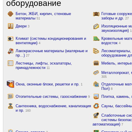
оборудование
Бетон, ЖБИ, кирпич, стеновые
Готовые сооружен
материалы
заборы и др.
51
27
Двери
Изоляционные ма
3
звукоизоляция)
1
Климат (системы кондиционирования и
Кровельные мат
вентиляции)
водосток
4
4
Лакокрасочные материалы (малярные и
Лесоматериалы,
пр…)
оборудование д
27
Лестницы, лифты, эскалаторы,
Мебель, интерь
принадлежности
11
Металлопрокат, 
305
Окна, оконные блоки, решетки и пр.
Отделочные мате
1
Пол)
8
Отопительные системы, газоснабжение
Плитка, камень,
9
Сантехника, водоснабжение, канализация
Сауны, бассейны
и пр.
160
Слаботочные сис
системы безопас
автоматизация)
7