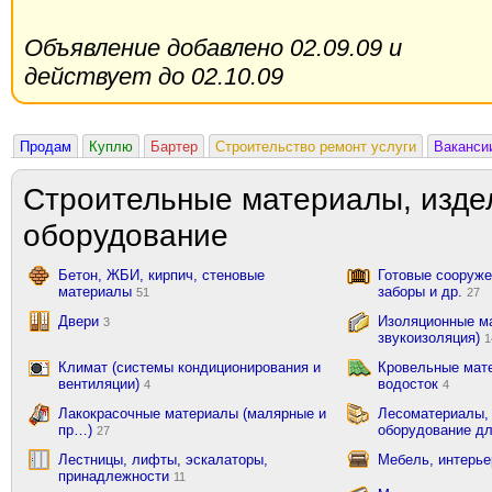
Объявление добавлено 02.09.09 и
действует до 02.10.09
Продам
Куплю
Бартер
Строительство ремонт услуги
Ваканси
Строительные материалы, изде
оборудование
Бетон, ЖБИ, кирпич, стеновые
Готовые сооружен
материалы
заборы и др.
51
27
Двери
Изоляционные ма
3
звукоизоляция)
1
Климат (системы кондиционирования и
Кровельные мат
вентиляции)
водосток
4
4
Лакокрасочные материалы (малярные и
Лесоматериалы,
пр…)
оборудование д
27
Лестницы, лифты, эскалаторы,
Мебель, интерь
принадлежности
11