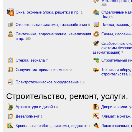
Металлопрокат, 
305
Окна, оконные блоки, решетки и пр.
Отделочные мате
1
Пол)
8
Отопительные системы, газоснабжение
Плитка, камень,
9
Сантехника, водоснабжение, канализация
Сауны, бассейны
и пр.
160
Слаботочные сис
системы безопас
автоматизация)
7
Стекла, зеркала
Строительный и
7
Сыпучие материалы и смеси
Техника и обору
63
строительства
1
Электротехническое оборудование
106
Строительство, ремонт, услуги.
Архитектура и дизайн
Двери и замки: 
4
Девелопмент
Климат: монтаж,
1
Кровельные работы, системы, водосток
Лакокрасочные,
1