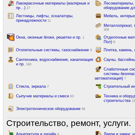
Лакокрасочные материалы (малярные и
Лесоматериалы,
пр…)
оборудование д
27
Лестницы, лифты, эскалаторы,
Мебель, интерь
принадлежности
11
Металлопрокат, 
305
Окна, оконные блоки, решетки и пр.
Отделочные мате
1
Пол)
8
Отопительные системы, газоснабжение
Плитка, камень,
9
Сантехника, водоснабжение, канализация
Сауны, бассейны
и пр.
160
Слаботочные сис
системы безопас
автоматизация)
7
Стекла, зеркала
Строительный и
7
Сыпучие материалы и смеси
Техника и обору
63
строительства
1
Электротехническое оборудование
96
Строительство, ремонт, услуги.
Архитектура и дизайн
Двери и замки: 
4