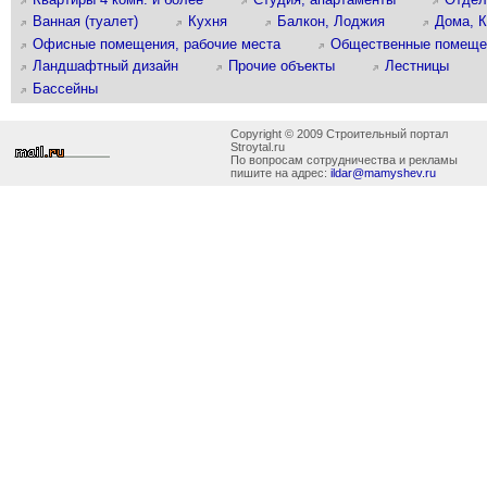
Ванная (туалет)
Кухня
Балкон, Лоджия
Дома, 
Офисные помещения, рабочие места
Общественные помеще
Ландшафтный дизайн
Прочие объекты
Лестницы
Бассейны
Copyright © 2009 Строительный портал
Stroytal.ru
По вопросам сотрудничества и рекламы
пишите на адрес:
ildar@mamyshev.ru