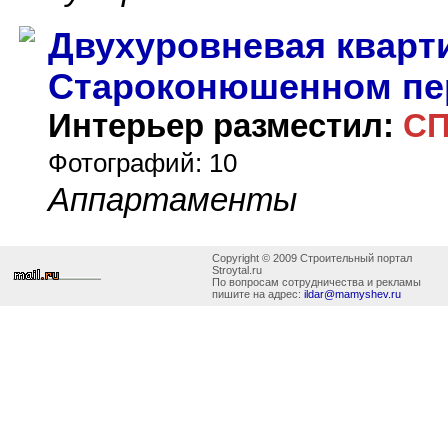
Двухуровневая кварт
Староконюшенном пер
Интерьер разместил:
С
Фотографий: 10
Аппартаменты
Copyright © 2009 Строительный портал
Stroytal.ru
По вопросам сотрудничества и рекламы
пишите на адрес:
ildar@mamyshev.ru