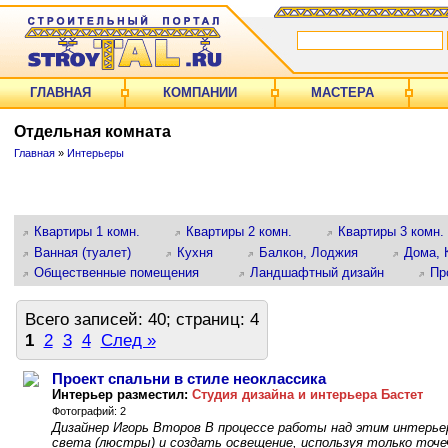
ГЛАВНАЯ
КОМПАНИИ
МАСТЕРА
Отдельная комната
Главная
»
Интерьеры
Квартиры 1 комн.
Квартиры 2 комн.
Квартиры 3 комн.
Ванная (туалет)
Кухня
Балкон, Лоджия
Дома, 
Общественные помещения
Ландшафтный дизайн
Пр
Всего записей: 40; страниц: 4
1
2
3
4
След »
Проект спальни в стиле неоклассика
Интерьер разместил:
Студия дизайна и интерьера Бастет
Фотографий: 2
Дизайнер Игорь Второв В процессе работы над этим интерье
света (люстры) и создать освещение, используя только точ