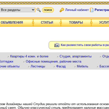
Личный кабинет
Регистра
ОБЪЯВЛЕНИЯ
СТАТЬИ
ТОВАРЫ
УСЛУ
Как разместить свои работы в р
Квартиры 4 комн. и более
Студия, апартаменты
Отд
Коттеджи
Офисные помещения, рабочие места
очие объекты
Лестницы
Фасад
Мебель
Бассе
ром дизайнеры нашей Студии решили отойти от использования основ
ечный свет. Обычно классический стиль предполагает наличие массив