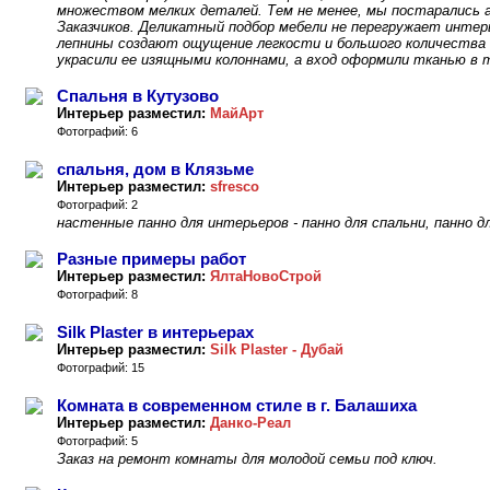
множеством мелких деталей. Тем не менее, мы постарались 
Заказчиков. Деликатный подбор мебели не перегружает интерь
лепнины создают ощущение легкости и большого количества в
украсили ее изящными колоннами, а вход оформили тканью в 
Спальня в Кутузово
Интерьер разместил:
МайАрт
Фотографий: 6
спальня, дом в Клязьме
Интерьер разместил:
sfresco
Фотографий: 2
настенные панно для интерьеров - панно для спальни, панно 
Разные примеры работ
Интерьер разместил:
ЯлтаНовоСтрой
Фотографий: 8
Silk Plaster в интерьерах
Интерьер разместил:
Silk Plaster - Дубай
Фотографий: 15
Комната в современном стиле в г. Балашиха
Интерьер разместил:
Данко-Реал
Фотографий: 5
Заказ на ремонт комнаты для молодой семьи под ключ.