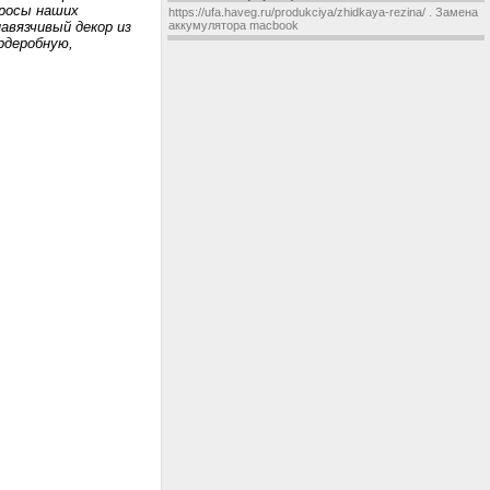
просы наших
https://ufa.haveg.ru/produkciya/zhidkaya-rezina/
.
Замена
авязчивый декор из
аккумулятора macbook
рдеробную,