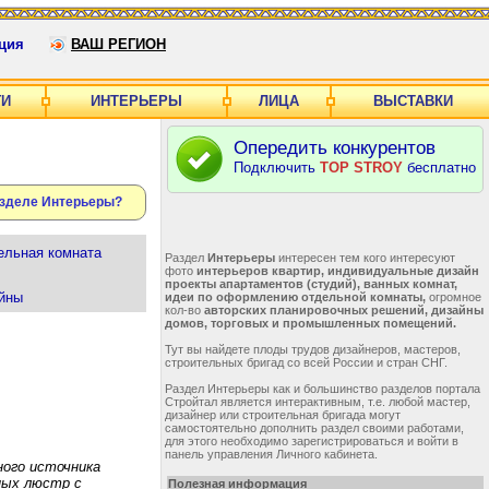
ция
ВАШ РЕГИОН
ГИ
ИНТЕРЬЕРЫ
ЛИЦА
ВЫСТАВКИ
Опередить конкурентов
Подключить
TOP STROY
бесплатно
азделе Интерьеры?
ельная комната
Раздел
Интерьеры
интересен тем кого интересуют
фото
интерьеров квартир, индивидуальные дизайн
проекты апартаментов (студий), ванных комнат,
йны
идеи по оформлению отдельной комнаты,
огромное
кол-во
авторских планировочных решений, дизайны
домов, торговых и промышленных помещений.
Тут вы найдете плоды трудов дизайнеров, мастеров,
строительных бригад со всей России и стран СНГ.
Раздел Интерьеры как и большинство разделов портала
Стройтал является интерактивным, т.е. любой мастер,
дизайнер или строительная бригада могут
самостоятельно дополнить раздел своими работами,
для этого необходимо зарегистрироваться и войти в
панель управления Личного кабинета.
ного источника
ных люстр с
Полезная информация