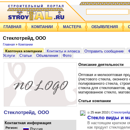
ГЛАВНАЯ
КОМПАНИИ
МАСТЕРА
ОБЪЯВЛЕНИЯ
Стеклотрейд, ООО
Главная
»
Компании
Карточка компании
Контакты и адреса
Отправить сообщение
Услуги
Статьи
Объявления
Фото
Описание деятельности
Оптовая и мелкооптовая про
(листового стекла, оконного 
полированного стекла, строи
стекла для стеклопакетов, а
матированное стекло, матово
Статьи компании
Стеклотрейд, ООО
25 мая 2010 |
Стеклотрейд
Cтекло виды и м
Контактная информация
В настоящем кратком о
как продукт стеклодел
Регион:
Россия