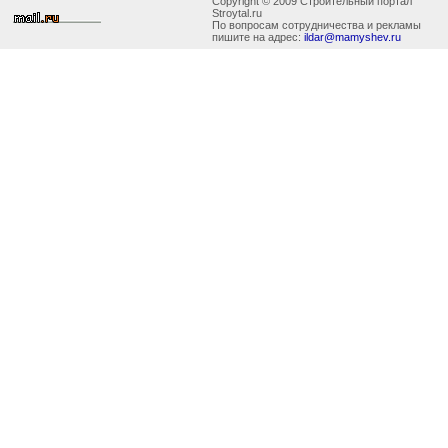
Copyright © 2009 Строительный портал
Stroytal.ru
По вопросам сотрудничества и рекламы
пишите на адрес:
ildar@mamyshev.ru