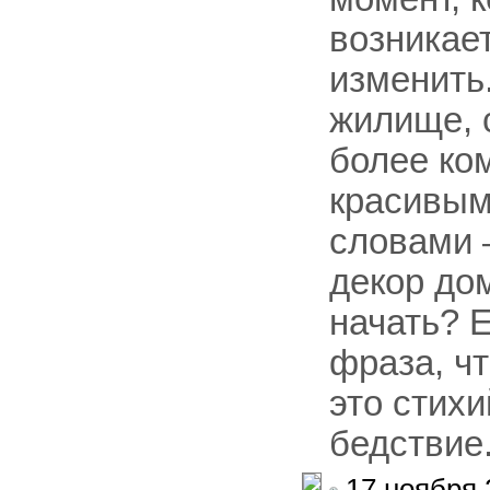
возникае
изменить
жилище, 
более ко
красивым
словами 
декор дом
начать? 
фраза, чт
это стих
бедствие.
17 ноября 