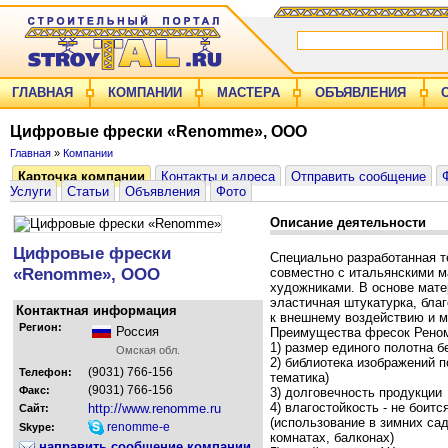
ГЛАВНАЯ
КОМПАНИИ
МАСТЕРА
ОБЪЯВЛЕНИЯ
Цифровые фрески «Renomme», ООО
Главная
»
Компании
Карточка компании
Контакты и адреса
Отправить сообщение
Услуги
Статьи
Объявления
Фото
Описание деятельности
Цифровые фрески
Специально разработанная т
«Renomme», ООО
совместно с итальянскими 
художниками. В основе мате
эластичная штукатурка, бла
Контактная информация
к внешнему воздействию и 
Регион:
Россия
Преимущества фресок Рено
1) размер единого полотна б
Омская обл.
2) библиотека изображений п
(9031) 766-156
Телефон:
тематика)
(9031) 766-156
Факс:
3) долговечность продукции
4) влагостойкость - не боит
http://www.renomme.ru
Сайт:
(использование в зимних сад
renomme-e
Skype:
комнатах, балконах)
направить сообщение компании