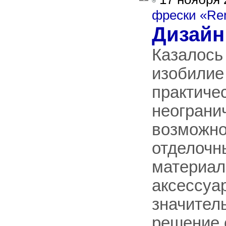
фрески «R
Дизайн
Казалось
изобилие
практиче
неограни
возможно
отделочн
материал
аксессуа
значител
решение 