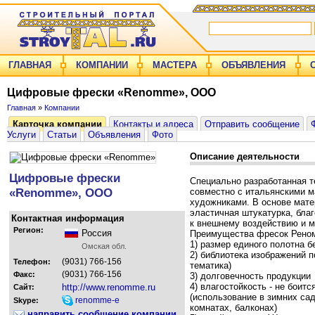
ГЛАВНАЯ
КОМПАНИИ
МАСТЕРА
ОБЪЯВЛЕНИЯ
Цифровые фрески «Renomme», ООО
Главная
»
Компании
Карточка компании
Контакты и адреса
Отправить сообщение
Услуги
Статьи
Объявления
Фото
Описание деятельности
Цифровые фрески
Специально разработанная т
«Renomme», ООО
совместно с итальянскими 
художниками. В основе мате
эластичная штукатурка, бла
Контактная информация
к внешнему воздействию и 
Регион:
Россия
Преимущества фресок Рено
1) размер единого полотна б
Омская обл.
2) библиотека изображений п
(9031) 766-156
Телефон:
тематика)
(9031) 766-156
Факс:
3) долговечность продукции
4) влагостойкость - не боит
http://www.renomme.ru
Сайт:
(использование в зимних сад
renomme-e
Skype:
комнатах, балконах)
направить сообщение компании