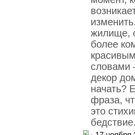
возникае
изменить
жилище, 
более ко
красивым
словами 
декор дом
начать? 
фраза, чт
это стих
бедствие.
17 ноября 