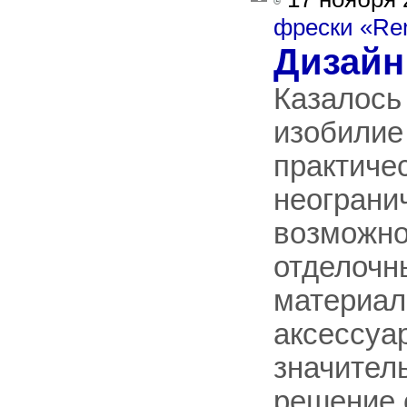
фрески «R
Дизайн
Казалось
изобилие
практиче
неограни
возможно
отделочн
материал
аксессуа
значител
решение 