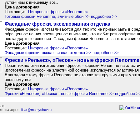
устойчивы к внешнему воз..
Цена договорная
Поставщик:
Цифровые фрески «Renomme»
Готовые фрески Renomme, элитные обои >> подробнее >>
Фасадные фрески, эксклюзивная отделка
Фасадные фрески изготавливаются для тех кто не привык быть в сре
обращенное на них восхищенное внимание, кто любит разнообразие ц
нестандартные решения. Фасадные фрески Renomme - знак отличия о
Цена договорная
Поставщик:
Цифровые фрески «Renomme»
Фасадные фрески, эксклюзивная отделка >> подробнее >>
Фрески «Рельеф», «Песок» - новые фрески Renomme
Новая технология изготовления фресок – фрески Renomme на эластич
изготовлении фресок на эластичной основе используется эластичная 
Благодаря этому фрески Renomme не становятся хрупкими при монта
внешнему воз..
Цена договорная
Поставщик:
Цифровые фрески «Renomme»
Фрески «Рельеф», «Песок» - новые фрески Renomme >> подробнее >
l.ru
те на адрес:
ildar@mamyshev.ru