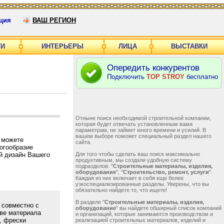
ция
ВАШ РЕГИОН
ГИ
ИНТЕРЬЕРЫ
ЛИЦА
ВЫСТАВКИ
Опередить конкурентов
Подключить
TOP STROY
бесплатно
Отныне поиск необходимой строительной компании,
которая будет отвечать установленным вами
параметрам, не займет много времени и усилий. В
вашем выборе поможет специальный раздел нашего
 можете
сайта.
огообразие
й дизайн Вашего
Для того чтобы сделать ваш поиск максимально
продуктивным, мы создали удобную систему
подразделов: "
Строительные материалы, изделия,
оборудование
", "
Строительство, ремонт, услуги
".
Каждая из них включает в себя еще более
узкоспециализированные разделы. Уверены, что вы
обязательно найдете то, что ищете!
В разделе "
Строительные материалы, изделия,
 совместно с
оборудование
" вы найдете обширный список компаний
ве материала
и организаций, которые занимаются производством и
, фрески
реализацией строительных материалов, изделий и