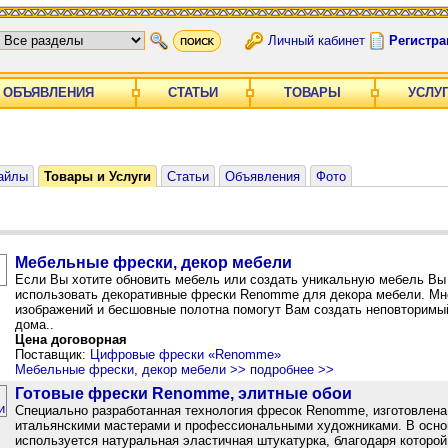
Личный кабинет
Регистра
ОБЪЯВЛЕНИЯ
СТАТЬИ
ТОВАРЫ
УСЛУ
айлы
Товары и Услуги
Статьи
Объявления
Фото
Мебельные фрески, декор мебели
Если Вы хотите обновить мебель или создать уникальную мебель Вы
использовать декоративные фрески Renomme для декора мебели. Мн
изображений и бесшовные полотна помогут Вам создать неповторимы
дома..
Цена договорная
Поставщик:
Цифровые фрески «Renomme»
Мебельные фрески, декор мебели >> подробнее >>
Готовые фрески Renomme, элитные обои
Специально разработанная технология фресок Renomme, изготовлена
итальянскими мастерами и профессиональными художниками. В осно
используется натуральная эластичная штукатурка, благодаря которой