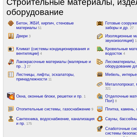
Строительные материалы, изде
оборудование
Бетон, ЖБИ, кирпич, стеновые
Готовые сооружен
материалы
заборы и др.
51
27
Двери
Изоляционные ма
3
звукоизоляция)
1
Климат (системы кондиционирования и
Кровельные мат
вентиляции)
водосток
4
4
Лакокрасочные материалы (малярные и
Лесоматериалы,
пр…)
оборудование д
27
Лестницы, лифты, эскалаторы,
Мебель, интерь
принадлежности
11
Металлопрокат, 
321
Окна, оконные блоки, решетки и пр.
Отделочные мате
1
Пол)
8
Отопительные системы, газоснабжение
Плитка, камень,
9
Сантехника, водоснабжение, канализация
Сауны, бассейны
и пр.
175
Слаботочные сис
системы безопас