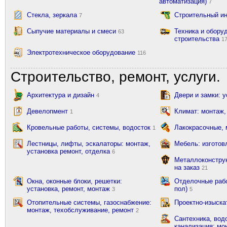
автоматизация)
7
Стекла, зеркала
Строительный и
7
Сыпучие материалы и смеси
Техника и обору
63
строительства
1
Электротехническое оборудование
116
Строительство, ремонт, услуги.
Архитектура и дизайн
Двери и замки: 
4
Девелопмент
Климат: монтаж,
1
Кровельные работы, системы, водосток
Лакокрасочные,
1
Лестницы, лифты, эскалаторы: монтаж,
Мебель: изготов
установка ремонт, отделка
6
Металлоконструк
на заказ
21
Окна, оконные блоки, решетки:
Отделочные рабо
установка, ремонт, монтаж
пол)
3
5
Отопительные системы, газоснабжение:
Проектно-изыска
монтаж, техобслуживание, ремонт
2
Сантехника, вод
канализация: мон