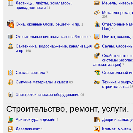
Лестницы, лифты, эскалаторы,
Мебель, интерь
принадлежности
11
Металлопрокат, 
305
Окна, оконные блоки, решетки и пр.
Отделочные мате
1
Пол)
8
Отопительные системы, газоснабжение
Плитка, камень,
9
Сантехника, водоснабжение, канализация
Сауны, бассейны
и пр.
160
Слаботочные сис
системы безопас
автоматизация)
7
Стекла, зеркала
Строительный и
7
Сыпучие материалы и смеси
Техника и обору
63
строительства
1
Электротехническое оборудование
96
Строительство, ремонт, услуги.
Архитектура и дизайн
Двери и замки: 
4
Девелопмент
Климат: монтаж,
1