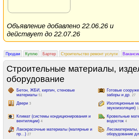
Объявление добавлено 22.06.26 и
действует до 22.07.26
Продам
Куплю
Бартер
Строительство ремонт услуги
Ваканси
Строительные материалы, изде
оборудование
Бетон, ЖБИ, кирпич, стеновые
Готовые сооружен
материалы
заборы и др.
51
27
Двери
Изоляционные ма
3
звукоизоляция)
1
Климат (системы кондиционирования и
Кровельные мат
вентиляции)
водосток
4
4
Лакокрасочные материалы (малярные и
Лесоматериалы,
пр…)
оборудование д
27