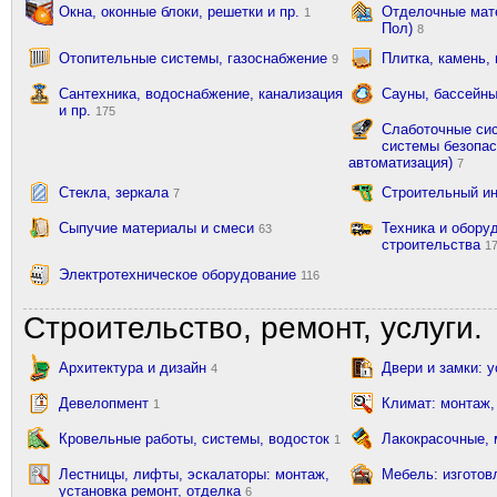
Окна, оконные блоки, решетки и пр.
Отделочные мате
1
Пол)
8
Отопительные системы, газоснабжение
Плитка, камень,
9
Сантехника, водоснабжение, канализация
Сауны, бассейны
и пр.
175
Слаботочные сис
системы безопас
автоматизация)
7
Стекла, зеркала
Строительный и
7
Сыпучие материалы и смеси
Техника и обору
63
строительства
1
Электротехническое оборудование
116
Строительство, ремонт, услуги.
Архитектура и дизайн
Двери и замки: 
4
Девелопмент
Климат: монтаж,
1
Кровельные работы, системы, водосток
Лакокрасочные,
1
Лестницы, лифты, эскалаторы: монтаж,
Мебель: изготов
установка ремонт, отделка
6