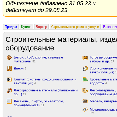
Объявление добавлено 31.05.23 и
действует до 29.08.23
Продам
Куплю
Бартер
Строительство ремонт услуги
Ваканси
Строительные материалы, изде
оборудование
Бетон, ЖБИ, кирпич, стеновые
Готовые сооружен
материалы
заборы и др.
51
27
Двери
Изоляционные ма
3
звукоизоляция)
1
Климат (системы кондиционирования и
Кровельные мат
вентиляции)
водосток
4
4
Лакокрасочные материалы (малярные и
Лесоматериалы,
пр…)
оборудование д
27
Лестницы, лифты, эскалаторы,
Мебель, интерь
принадлежности
11
Металлопрокат, 
321