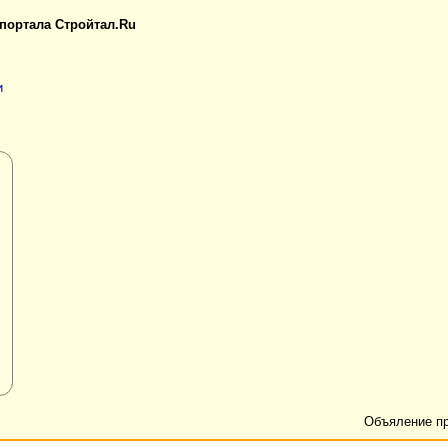
 портала Стройтал.Ru
и
Объяление п