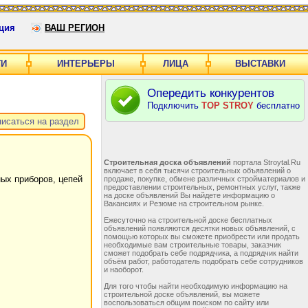
ция
ВАШ РЕГИОН
ГИ
ИНТЕРЬЕРЫ
ЛИЦА
ВЫСТАВКИ
Опередить конкурентов
Подключить
TOP STROY
бесплатно
исаться на раздел
Строительная доска объявлений
портала Stroytal.Ru
включает в себя тысячи строительных объявлений о
ых приборов, цепей
продаже, покупке, обмене различных стройматериалов и
предоставлении строительных, ремонтных услуг, также
на доске объявлений Вы найдете информацию о
Вакансиях и Резюме на строительном рынке.
Ежесуточно на строительной доске бесплатных
объявлений появляются десятки новых объявлений, с
помощью которых вы сможете приобрести или продать
необходимые вам строительные товары, заказчик
сможет подобрать себе подрядчика, а подрядчик найти
объём работ, работодатель подобрать себе сотрудников
и наоборот.
Для того чтобы найти необходимую информацию на
строительной доске объявлений, вы можете
воспользоваться общим поиском по сайту или