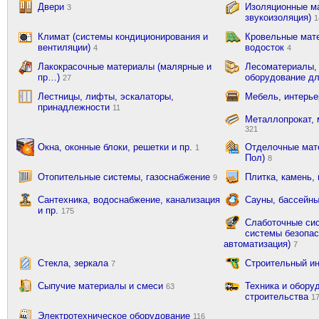
Двери
Изоляционные ма
3
звукоизоляция)
1
Климат (системы кондиционирования и
Кровельные мат
вентиляции)
водосток
4
4
Лакокрасочные материалы (малярные и
Лесоматериалы,
пр…)
оборудование д
27
Лестницы, лифты, эскалаторы,
Мебель, интерь
принадлежности
11
Металлопрокат, 
321
Окна, оконные блоки, решетки и пр.
Отделочные мате
1
Пол)
8
Отопительные системы, газоснабжение
Плитка, камень,
9
Сантехника, водоснабжение, канализация
Сауны, бассейны
и пр.
175
Слаботочные сис
системы безопас
автоматизация)
7
Стекла, зеркала
Строительный и
7
Сыпучие материалы и смеси
Техника и обору
63
строительства
1
Электротехническое оборудование
116