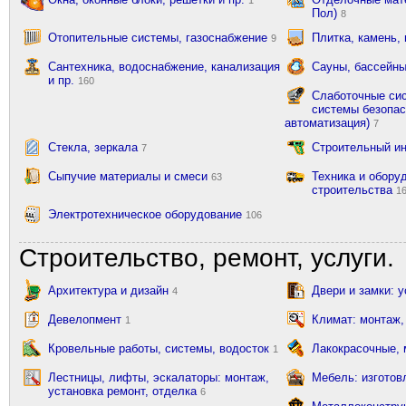
Пол)
8
Отопительные системы, газоснабжение
Плитка, камень,
9
Сантехника, водоснабжение, канализация
Сауны, бассейны
и пр.
160
Слаботочные сис
системы безопас
автоматизация)
7
Стекла, зеркала
Строительный и
7
Сыпучие материалы и смеси
Техника и обору
63
строительства
1
Электротехническое оборудование
106
Строительство, ремонт, услуги.
Архитектура и дизайн
Двери и замки: 
4
Девелопмент
Климат: монтаж,
1
Кровельные работы, системы, водосток
Лакокрасочные,
1
Лестницы, лифты, эскалаторы: монтаж,
Мебель: изготов
установка ремонт, отделка
6