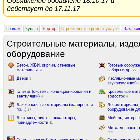
Объявление добавлено 18.10.17 и
действует до 17.11.17
Продам
Куплю
Бартер
Строительство ремонт услуги
Ваканси
Строительные материалы, изде
оборудование
Бетон, ЖБИ, кирпич, стеновые
Готовые сооружен
материалы
заборы и др.
51
27
Двери
Изоляционные ма
3
звукоизоляция)
1
Климат (системы кондиционирования и
Кровельные мат
вентиляции)
водосток
4
4
Лакокрасочные материалы (малярные и
Лесоматериалы,
пр…)
оборудование д
27
Лестницы, лифты, эскалаторы,
Мебель, интерь
принадлежности
11
Металлопрокат, 
305
Окна, оконные блоки, решетки и пр.
Отделочные мате
1