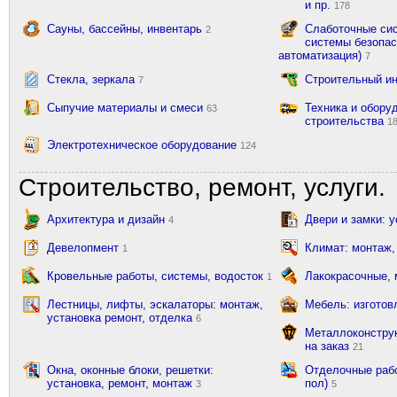
и пр.
178
Сауны, бассейны, инвентарь
Слаботочные сис
2
системы безопас
автоматизация)
7
Стекла, зеркала
Строительный и
7
Сыпучие материалы и смеси
Техника и обору
63
строительства
1
Электротехническое оборудование
124
Строительство, ремонт, услуги.
Архитектура и дизайн
Двери и замки: 
4
Девелопмент
Климат: монтаж,
1
Кровельные работы, системы, водосток
Лакокрасочные,
1
Лестницы, лифты, эскалаторы: монтаж,
Мебель: изготов
установка ремонт, отделка
6
Металлоконструк
на заказ
21
Окна, оконные блоки, решетки:
Отделочные рабо
установка, ремонт, монтаж
пол)
3
5