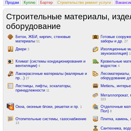
Продам
Куплю
Бартер
Строительство ремонт услуги
Ваканси
Строительные материалы, изде
оборудование
Бетон, ЖБИ, кирпич, стеновые
Готовые сооружен
материалы
заборы и др.
51
27
Двери
Изоляционные ма
3
звукоизоляция)
1
Климат (системы кондиционирования и
Кровельные мат
вентиляции)
водосток
4
4
Лакокрасочные материалы (малярные и
Лесоматериалы,
пр…)
оборудование д
27
Лестницы, лифты, эскалаторы,
Мебель, интерь
принадлежности
11
Металлопрокат, 
323
Окна, оконные блоки, решетки и пр.
Отделочные мате
1
Пол)
8
Отопительные системы, газоснабжение
Плитка, камень,
13
Сантехника, вод