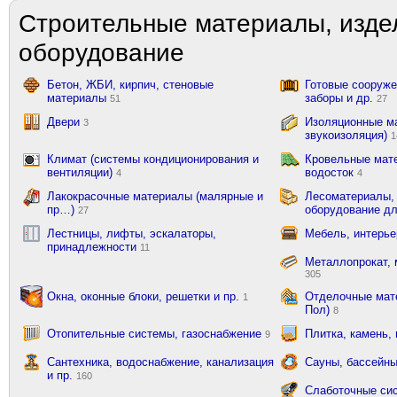
Строительные материалы, изде
оборудование
Бетон, ЖБИ, кирпич, стеновые
Готовые сооружен
материалы
заборы и др.
51
27
Двери
Изоляционные ма
3
звукоизоляция)
1
Климат (системы кондиционирования и
Кровельные мат
вентиляции)
водосток
4
4
Лакокрасочные материалы (малярные и
Лесоматериалы,
пр…)
оборудование д
27
Лестницы, лифты, эскалаторы,
Мебель, интерь
принадлежности
11
Металлопрокат, 
305
Окна, оконные блоки, решетки и пр.
Отделочные мате
1
Пол)
8
Отопительные системы, газоснабжение
Плитка, камень,
9
Сантехника, водоснабжение, канализация
Сауны, бассейны
и пр.
160
Слаботочные сис