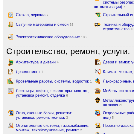
системы безопас
автоматизация)
7
Стекла, зеркала
Строительный и
7
Сыпучие материалы и смеси
Техника и обору
63
строительства
1
Электротехническое оборудование
106
Строительство, ремонт, услуги.
Архитектура и дизайн
Двери и замки: 
4
Девелопмент
Климат: монтаж,
1
Кровельные работы, системы, водосток
Лакокрасочные,
1
Лестницы, лифты, эскалаторы: монтаж,
Мебель: изготов
установка ремонт, отделка
6
Металлоконструк
на заказ
21
Окна, оконные блоки, решетки:
Отделочные рабо
установка, ремонт, монтаж
пол)
3
5
Отопительные системы, газоснабжение:
Проектно-изыска
монтаж, техобслуживание, ремонт
2