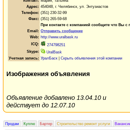
Контакт:
Мария, Татьяна
Адрес:
454048, г. Челябинск, ул. Энтузиастов
Телефон:
(351) 230-32-99
Факс:
(351) 265-59-68
При контакте с компанией сообщите что Вы с 
Email:
Отправить сообщение
Web:
http://www.uralbask.ru
ICQ:
274798251
Skype:
UralBask
Учетная запись:
УралБаск
|
Скрыть объявления этой компании
Изображения объявления
Объявление добавлено 13.04.10 и
действует до 12.07.10
Продам
Куплю
Бартер
Строительство ремонт услуги
Ваканси